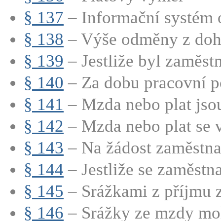
§ 137
– Informační systém 
§ 138
– Výše odměny z doh
§ 139
– Jestliže byl zaměstn
§ 140
– Za dobu pracovní po
§ 141
– Mzda nebo plat jsou
§ 142
– Mzda nebo plat se v
§ 143
– Na žádost zaměstnan
§ 144
– Jestliže se zaměstnav
§ 145
– Srážkami z příjmu z
§ 146
– Srážky ze mzdy moh