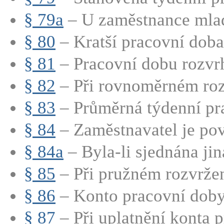
§ 79a
– U zaměstnance mladš
§ 80
– Kratší pracovní doba
§ 81
– Pracovní dobu rozvrh
§ 82
– Při rovnoměrném rozv
§ 83
– Průměrná týdenní pra
§ 84
– Zaměstnavatel je pov
§ 84a
– Byla-li sjednána jin
§ 85
– Při pružném rozvržen
§ 86
– Konto pracovní doby j
§ 87
– Při uplatnění konta p