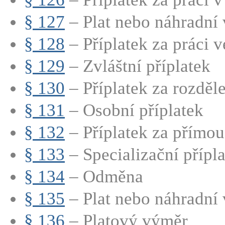
§ 127
– Plat nebo náhradní v
§ 128
– Příplatek za práci ve
§ 129
– Zvláštní příplatek
§ 130
– Příplatek za rozdě
§ 131
– Osobní příplatek
§ 132
– Příplatek za přímou
§ 133
– Specializační přípla
§ 134
– Odměna
§ 135
– Plat nebo náhradní v
§ 136
– Platový výměr