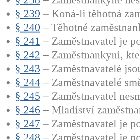
§ 239
– Koná-li těhotná zam
§ 240
– Těhotné zaměstnank
§ 241
– Zaměstnavatel je po
§ 242
– Zaměstnankyni, která
§ 243
– Zaměstnavatelé jsou
§ 244
– Zaměstnavatelé směj
§ 245
– Zaměstnavatel nesmí
§ 246
– Mladiství zaměstnan
§ 247
– Zaměstnavatel je po
§ 248
– Zaměstnavatel je po