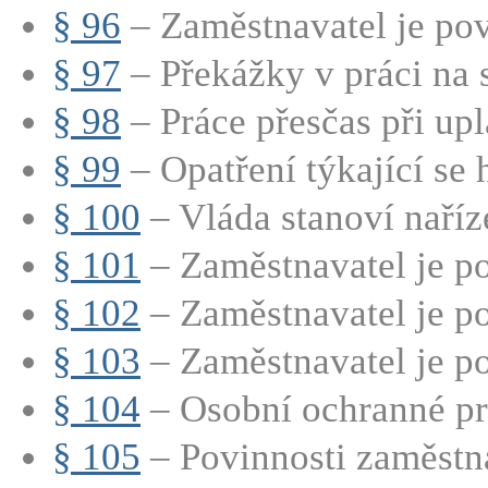
§ 96
– Zaměstnavatel je pov
§ 97
– Překážky v práci na s
§ 98
– Práce přesčas při upla
§ 99
– Opatření týkající se 
§ 100
– Vláda stanoví naříz
§ 101
– Zaměstnavatel je po
§ 102
– Zaměstnavatel je po
§ 103
– Zaměstnavatel je p
§ 104
– Osobní ochranné pra
§ 105
– Povinnosti zaměstna