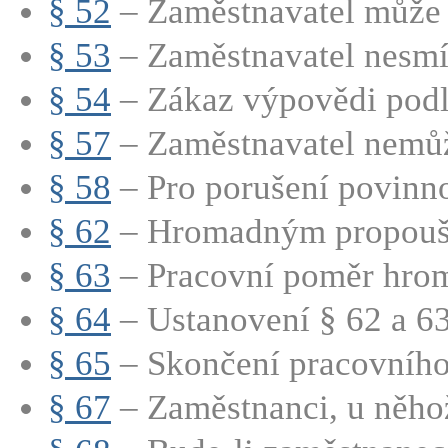
§ 52
– Zaměstnavatel může 
§ 53
– Zaměstnavatel nesmí 
§ 54
– Zákaz výpovědi podle
§ 57
– Zaměstnavatel nemůže
§ 58
– Pro porušení povinno
§ 62
– Hromadným propouště
§ 63
– Pracovní poměr hrom
§ 64
– Ustanovení § 62 a 63 
§ 65
– Skončení pracovního
§ 67
– Zaměstnanci, u něhož