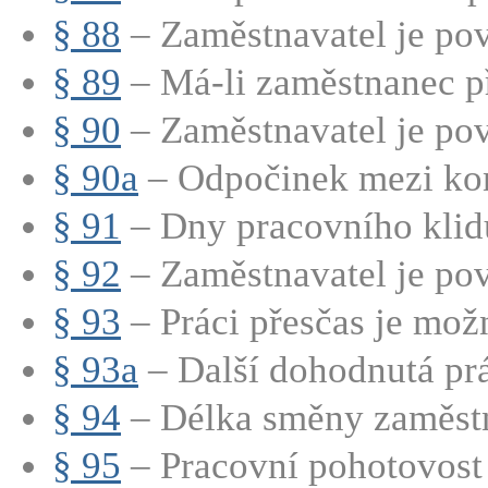
§ 88
– Zaměstnavatel je pov
§ 89
– Má-li zaměstnanec př
§ 90
– Zaměstnavatel je pov
§ 90a
– Odpočinek mezi kon
§ 91
– Dny pracovního klidu
§ 92
– Zaměstnavatel je pov
§ 93
– Práci přesčas je mož
§ 93a
– Další dohodnutá prá
§ 94
– Délka směny zaměstn
§ 95
– Pracovní pohotovost 