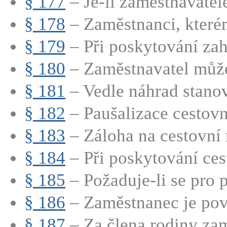
§ 177
– Je-li zaměstnavatel
§ 178
– Zaměstnanci, které
§ 179
– Při poskytování zah
§ 180
– Zaměstnavatel může
§ 181
– Vedle náhrad stanov
§ 182
– Paušalizace cestov
§ 183
– Záloha na cestovní 
§ 184
– Při poskytování cest
§ 185
– Požaduje-li se pro p
§ 186
– Zaměstnanec je povi
§ 187
– Za člena rodiny zam