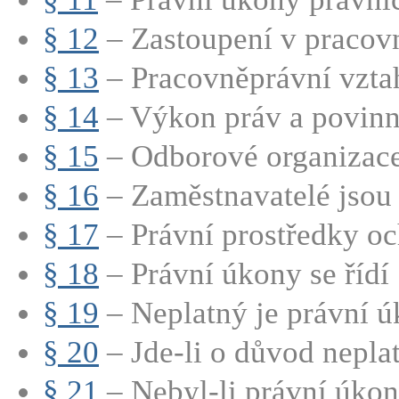
§ 12
– Zastoupení v pracovn
§ 13
– Pracovněprávní vztah
§ 14
– Výkon práv a povinno
§ 15
– Odborové organizac
§ 16
– Zaměstnavatelé jsou 
§ 17
– Právní prostředky oc
§ 18
– Právní úkony se řídí 
§ 19
– Neplatný je právní úk
§ 20
– Jde-li o důvod neplatn
§ 21
– Nebyl-li právní úkon