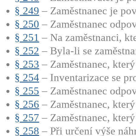
§ 249
– Zaměstnanec je povi
§ 250
– Zaměstnanec odpoví
§ 251
– Na zaměstnanci, kt
§ 252
– Byla-li se zaměstna
§ 253
– Zaměstnanec, který 
§ 254
– Inventarizace se pro
§ 255
– Zaměstnanec odpovíd
§ 256
– Zaměstnanec, který 
§ 257
– Zaměstnanec, který 
§ 258
– Při určení výše náhr