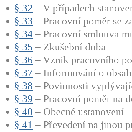
§ 32
– V případech stanoven
§ 33
– Pracovní poměr se za
§ 34
– Pracovní smlouva mu
§ 35
– Zkušební doba
§ 36
– Vznik pracovního p
§ 37
– Informování o obsahu
§ 38
– Povinnosti vyplývající
§ 39
– Pracovní poměr na d
§ 40
– Obecné ustanovení
§ 41
– Převedení na jinou p