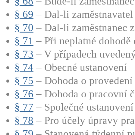
§ 68
– Bude-li zaměstnanec 
§ 69
– Dal-li zaměstnavatel 
§ 70
– Dal-li zaměstnanec z
§ 71
– Při neplatné dohodě o
§ 73
– V případech uvedenýc
§ 74
– Obecné ustanovení
§ 75
– Dohoda o provedení 
§ 76
– Dohoda o pracovní č
§ 77
– Společné ustanovení
§ 78
– Pro účely úpravy pra
§ 79
– Stanovená týdenní pr