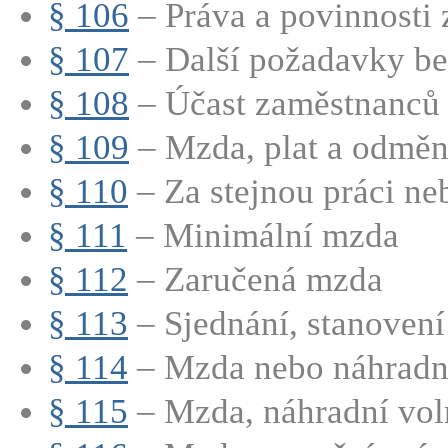
§ 106
– Práva a povinnosti
§ 107
– Další požadavky bez
§ 108
– Účast zaměstnanců n
§ 109
– Mzda, plat a odměn
§ 110
– Za stejnou práci neb
§ 111
– Minimální mzda
§ 112
– Zaručená mzda
§ 113
– Sjednání, stanovení 
§ 114
– Mzda nebo náhradní
§ 115
– Mzda, náhradní voln