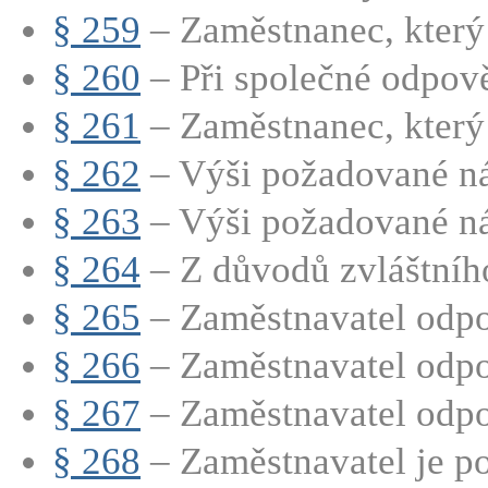
§ 259
– Zaměstnanec, který 
§ 260
– Při společné odpově
§ 261
– Zaměstnanec, který j
§ 262
– Výši požadované ná
§ 263
– Výši požadované ná
§ 264
– Z důvodů zvláštního 
§ 265
– Zaměstnavatel odpo
§ 266
– Zaměstnavatel odpov
§ 267
– Zaměstnavatel odpo
§ 268
– Zaměstnavatel je po