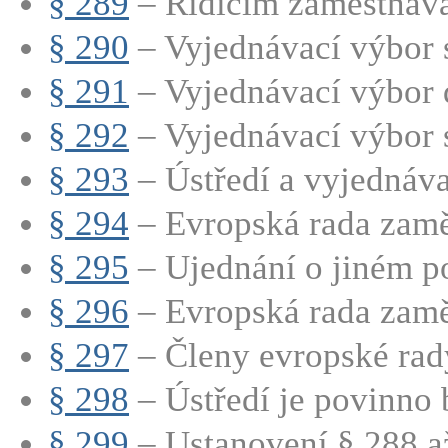
§ 289
– Řídícím zaměstnavat
§ 290
– Vyjednávací výbor s
§ 291
– Vyjednávací výbor d
§ 292
– Vyjednávací výbor s
§ 293
– Ústředí a vyjednáva
§ 294
– Evropská rada zamě
§ 295
– Ujednání o jiném po
§ 296
– Evropská rada zamě
§ 297
– Členy evropské rady
§ 298
– Ústředí je povinno b
§ 299
– Ustanovení § 288 až