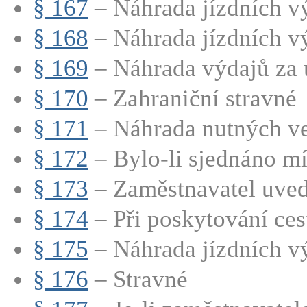
§ 167
– Náhrada jízdních v
§ 168
– Náhrada jízdních vý
§ 169
– Náhrada výdajů za 
§ 170
– Zahraniční stravné
§ 171
– Náhrada nutných ved
§ 172
– Bylo-li sjednáno mí
§ 173
– Zaměstnavatel uvede
§ 174
– Při poskytování cest
§ 175
– Náhrada jízdních v
§ 176
– Stravné