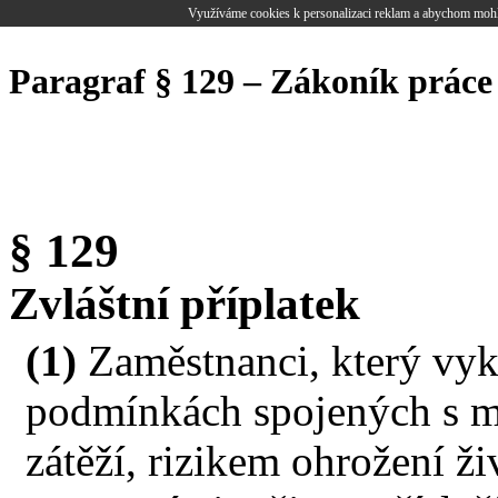
Využíváme cookies k personalizaci reklam a abychom mohl
Paragraf § 129 – Zákoník práce
§ 129
Zvláštní příplatek
(1)
Zaměstnanci, který vyk
podmínkách spojených s 
zátěží, rizikem ohrožení ž