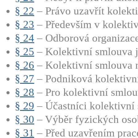
§ 22
– Právo uzavřít kolekti
§ 23
– Především v kolektiv
§ 24
– Odborová organizace 
§ 25
– Kolektivní smlouva j
§ 26
– Kolektivní smlouva m
§ 27
– Podniková kolektivní
§ 28
– Pro kolektivní smlouv
§ 29
– Účastníci kolektivní 
§ 30
– Výběr fyzických osob
§ 31
– Před uzavřením praco