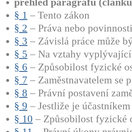
přehled paragrafů (článků
§ 1
– Tento zákon
§ 2
– Práva nebo povinnosti 
§ 3
– Závislá práce může bý
§ 5
– Na vztahy vyplývající 
§ 6
– Způsobilost fyzické os
§ 7
– Zaměstnavatelem se pr
§ 8
– Právní postavení zamě
§ 9
– Jestliže je účastníkem 
§ 10
– Způsobilost fyzické 
§ 11
– Právní úkony právnic