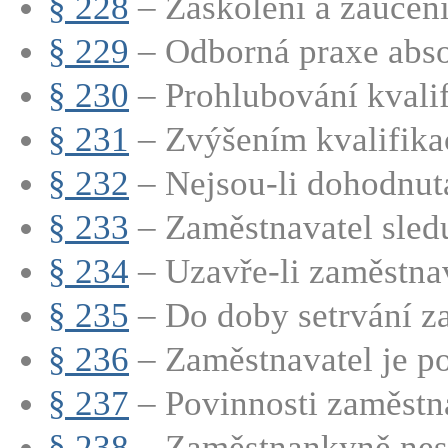
§ 228
– Zaškolení a zaučen
§ 229
– Odborná praxe abso
§ 230
– Prohlubování kvali
§ 231
– Zvýšením kvalifikac
§ 232
– Nejsou-li dohodnuta
§ 233
– Zaměstnavatel sledu
§ 234
– Uzavře-li zaměstnava
§ 235
– Do doby setrvání za
§ 236
– Zaměstnavatel je po
§ 237
– Povinnosti zaměstna
§ 238
– Zaměstnankyně nesm