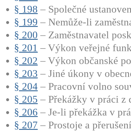
§ 198
– Společné ustanovení
§ 199
– Nemůže-li zaměstna
§ 200
– Zaměstnavatel posk
§ 201
– Výkon veřejné fun
§ 202
– Výkon občanské po
§ 203
– Jiné úkony v obec
§ 204
– Pracovní volno souvi
§ 205
– Překážky v práci z 
§ 206
– Je-li překážka v prá
§ 207
– Prostoje a přerušení