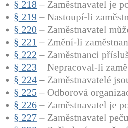
§ 218
– Zaměstnavatel je po
§ 219
– Nastoupí-li zaměstn
§ 220
– Zaměstnavatel může
§ 221
– Změní-li zaměstnane
§ 222
– Zaměstnanci přísluší
§ 223
– Nepracoval-li zaměs
§ 224
– Zaměstnavatelé jsou
§ 225
– Odborová organizac
§ 226
– Zaměstnavatel je po
§ 227
– Zaměstnavatel pečuj