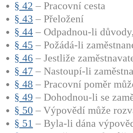
§ 42
– Pracovní cesta
§ 43
– Přeložení
§ 44
– Odpadnou-li důvody, 
§ 45
– Požádá-li zaměstnane
§ 46
– Jestliže zaměstnavate
§ 47
– Nastoupí-li zaměstna
§ 48
– Pracovní poměr může 
§ 49
– Dohodnou-li se zaměs
§ 50
– Výpovědí může rozvá
§ 51
– Byla-li dána výpověď