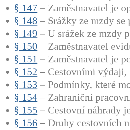
§ 147
– Zaměstnavatel je op
§ 148
– Srážky ze mzdy se p
§ 149
– U srážek ze mzdy p
§ 150
– Zaměstnavatel evidu
§ 151
– Zaměstnavatel je po
§ 152
– Cestovními výdaji, z
§ 153
– Podmínky, které moh
§ 154
– Zahraniční pracovní 
§ 155
– Cestovní náhrady je
§ 156
– Druhy cestovních n