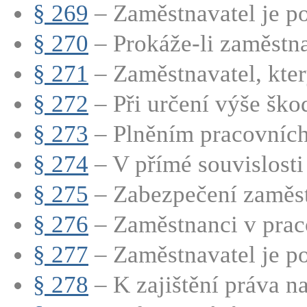
§ 269
– Zaměstnavatel je po
§ 270
– Prokáže-li zaměstnav
§ 271
– Zaměstnavatel, kter
§ 272
– Při určení výše škod
§ 273
– Plněním pracovních 
§ 274
– V přímé souvislosti 
§ 275
– Zabezpečení zaměst
§ 276
– Zaměstnanci v prac
§ 277
– Zaměstnavatel je po
§ 278
– K zajištění práva na