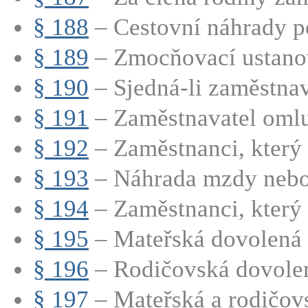
§ 188
– Cestovní náhrady p
§ 189
– Zmocňovací ustano
§ 190
– Sjedná-li zaměstnava
§ 191
– Zaměstnavatel omluv
§ 192
– Zaměstnanci, který 
§ 193
– Náhrada mzdy nebo p
§ 194
– Zaměstnanci, který p
§ 195
– Mateřská dovolená
§ 196
– Rodičovská dovole
§ 197
– Mateřská a rodičovs