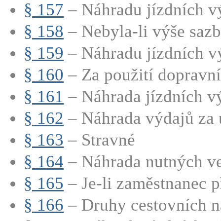
§ 157
– Náhradu jízdních vý
§ 158
– Nebyla-li výše sazb
§ 159
– Náhradu jízdních vý
§ 160
– Za použití dopravníh
§ 161
– Náhrada jízdních vý
§ 162
– Náhrada výdajů za 
§ 163
– Stravné
§ 164
– Náhrada nutných ved
§ 165
– Je-li zaměstnanec př
§ 166
– Druhy cestovních n