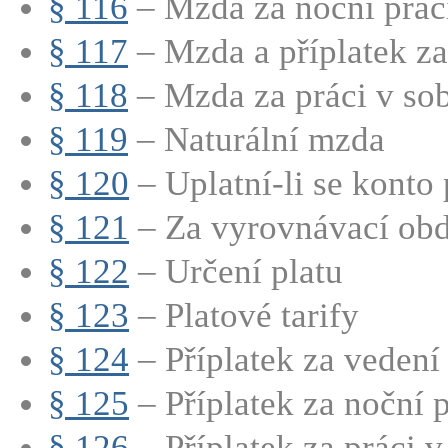
§ 116
– Mzda za noční prác
§ 117
– Mzda a příplatek za 
§ 118
– Mzda za práci v sobo
§ 119
– Naturální mzda
§ 120
– Uplatní-li se konto 
§ 121
– Za vyrovnávací obdo
§ 122
– Určení platu
§ 123
– Platové tarify
§ 124
– Příplatek za vedení
§ 125
– Příplatek za noční p
§ 126
– Příplatek za práci v