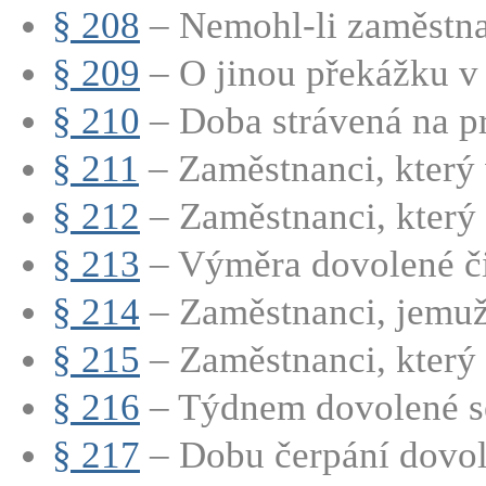
§ 208
– Nemohl-li zaměstna
§ 209
– O jinou překážku v p
§ 210
– Doba strávená na pr
§ 211
– Zaměstnanci, který 
§ 212
– Zaměstnanci, který 
§ 213
– Výměra dovolené či
§ 214
– Zaměstnanci, jemuž 
§ 215
– Zaměstnanci, který p
§ 216
– Týdnem dovolené se
§ 217
– Dobu čerpání dovole