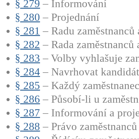
§ 279
– Informování
§ 280
– Projednání
§ 281
– Radu zaměstnanců a
§ 282
– Rada zaměstnanců a
§ 283
– Volby vyhlašuje zam
§ 284
– Navrhovat kandidát
§ 285
– Každý zaměstnanec 
§ 286
– Působí-li u zaměstna
§ 287
– Informování a proj
§ 288
– Právo zaměstnanců 