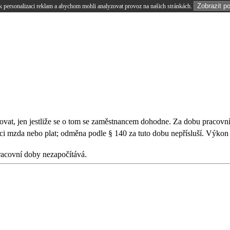
Zobrazit p
 personalizaci reklam a abychom mohli analyzovat provoz na našich stránkách.
at, jen jestliže se o tom se zaměstnancem dohodne. Za dobu pracovní
ci mzda nebo plat; odměna podle § 140 za tuto dobu nepřísluší. Výkon
racovní doby nezapočítává.