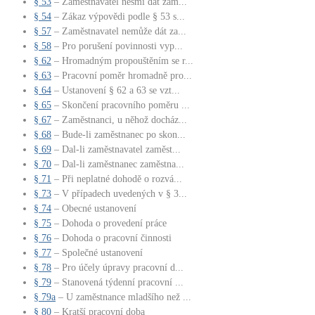
§ 53
– Zaměstnavatel nesmí dát zam...
§ 54
– Zákaz výpovědi podle § 53 s...
§ 57
– Zaměstnavatel nemůže dát za...
§ 58
– Pro porušení povinnosti vyp...
§ 62
– Hromadným propouštěním se r...
§ 63
– Pracovní poměr hromadně pro...
§ 64
– Ustanovení § 62 a 63 se vzt...
§ 65
– Skončení pracovního poměru ...
§ 67
– Zaměstnanci, u něhož docház...
§ 68
– Bude-li zaměstnanec po skon...
§ 69
– Dal-li zaměstnavatel zaměst...
§ 70
– Dal-li zaměstnanec zaměstna...
§ 71
– Při neplatné dohodě o rozvá...
§ 73
– V případech uvedených v § 3...
§ 74
– Obecné ustanovení
§ 75
– Dohoda o provedení práce
§ 76
– Dohoda o pracovní činnosti
§ 77
– Společné ustanovení
§ 78
– Pro účely úpravy pracovní d...
§ 79
– Stanovená týdenní pracovní ...
§ 79a
– U zaměstnance mladšího než ...
§ 80
– Kratší pracovní doba