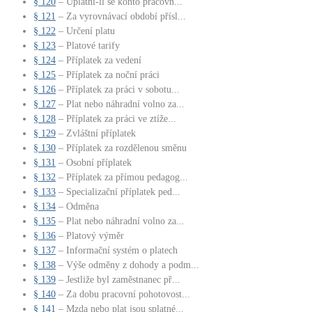
§ 120
– Uplatní-li se konto pracovn...
§ 121
– Za vyrovnávací období přísl...
§ 122
– Určení platu
§ 123
– Platové tarify
§ 124
– Příplatek za vedení
§ 125
– Příplatek za noční práci
§ 126
– Příplatek za práci v sobotu...
§ 127
– Plat nebo náhradní volno za...
§ 128
– Příplatek za práci ve ztíže...
§ 129
– Zvláštní příplatek
§ 130
– Příplatek za rozdělenou směnu
§ 131
– Osobní příplatek
§ 132
– Příplatek za přímou pedagog...
§ 133
– Specializační příplatek ped...
§ 134
– Odměna
§ 135
– Plat nebo náhradní volno za...
§ 136
– Platový výměr
§ 137
– Informační systém o platech
§ 138
– Výše odměny z dohody a podm...
§ 139
– Jestliže byl zaměstnanec př...
§ 140
– Za dobu pracovní pohotovost...
§ 141
– Mzda nebo plat jsou splatné...