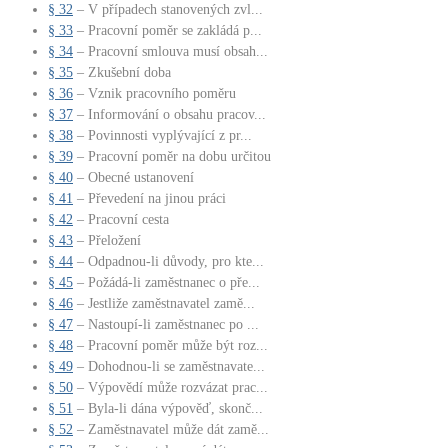
§ 32
– V případech stanovených zvl...
§ 33
– Pracovní poměr se zakládá p...
§ 34
– Pracovní smlouva musí obsah...
§ 35
– Zkušební doba
§ 36
– Vznik pracovního poměru
§ 37
– Informování o obsahu pracov...
§ 38
– Povinnosti vyplývající z pr...
§ 39
– Pracovní poměr na dobu určitou
§ 40
– Obecné ustanovení
§ 41
– Převedení na jinou práci
§ 42
– Pracovní cesta
§ 43
– Přeložení
§ 44
– Odpadnou-li důvody, pro kte...
§ 45
– Požádá-li zaměstnanec o pře...
§ 46
– Jestliže zaměstnavatel zamě...
§ 47
– Nastoupí-li zaměstnanec po ...
§ 48
– Pracovní poměr může být roz...
§ 49
– Dohodnou-li se zaměstnavate...
§ 50
– Výpovědí může rozvázat prac...
§ 51
– Byla-li dána výpověď, skonč...
§ 52
– Zaměstnavatel může dát zamě...