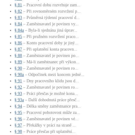
§ 81
– Pracovní dobu rozvrhuje zam...
§ 82
– Při rovnoměrném rozvržení p...
§ 83
– Průměrná týdenní pracovní d...
§ 84
– Zaměstnavatel je povinen vy...
§ 84a
– Byla-li sjednána jiná úprav...
§ 85
– Při pružném rozvržení praco...
§ 86
– Konto pracovní doby je jiný...
§ 87
– Při uplatnění konta pracovn...
§ 88
– Zaměstnavatel je povinen po...
§ 89
– Má-li zaměstnanec při výkon...
§ 90
– Zaměstnavatel je povinen ro...
§ 90a
– Odpočinek mezi koncem jedné...
§ 91
– Dny pracovního klidu jsou d...
§ 92
– Zaměstnavatel je povinen ro...
§ 93
– Práci přesčas je možné kona...
§ 93a
– Další dohodnutá práce přesč...
§ 94
– Délka směny zaměstnance pra...
§ 95
– Pracovní pohotovost může za...
§ 96
– Zaměstnavatel je povinen vé...
§ 97
– Překážky v práci na straně ...
§ 98
– Práce přesčas při uplatnění...