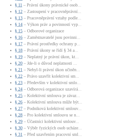
§ 11
– Právní úkony právnické osob...
§ 12
– Zastoupení v pracovněprávní...
§ 13
– Pracovněprávní vztahy podle...
§ 14
– Výkon práv a povinností vyp...
§ 15
– Odborové organizace
§ 16
– Zaměstnavatelé jsou povinni...
§ 17
– Právní prostředky ochrany p...
§ 18
– Právní úkony se řídí § 34 a...
§ 19
– Neplatný je právní úkon, kt...
§ 20
– Jde-li o důvod neplatnosti ...
§ 21
– Nebyl-li právní úkon učiněn...
§ 22
– Právo uzavřít kolektivní sm...
§ 23
– Především v kolektivní smlo...
§ 24
– Odborová organizace uzavírá...
§ 25
– Kolektivní smlouva je závaz...
§ 26
– Kolektivní smlouva může být...
§ 27
– Podniková kolektivní smlouv...
§ 28
– Pro kolektivní smlouvu se n...
§ 29
– Účastníci kolektivní smlouv...
§ 30
– Výběr fyzických osob ucháze...
§ 31
– Před uzavřením pracovní sml...