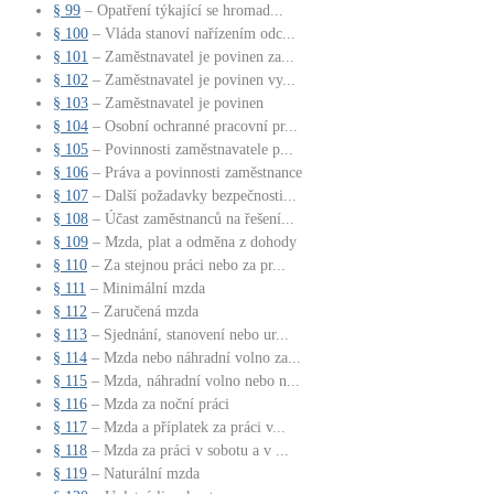
§ 99
– Opatření týkající se hromad...
§ 100
– Vláda stanoví nařízením odc...
§ 101
– Zaměstnavatel je povinen za...
§ 102
– Zaměstnavatel je povinen vy...
§ 103
– Zaměstnavatel je povinen
§ 104
– Osobní ochranné pracovní pr...
§ 105
– Povinnosti zaměstnavatele p...
§ 106
– Práva a povinnosti zaměstnance
§ 107
– Další požadavky bezpečnosti...
§ 108
– Účast zaměstnanců na řešení...
§ 109
– Mzda, plat a odměna z dohody
§ 110
– Za stejnou práci nebo za pr...
§ 111
– Minimální mzda
§ 112
– Zaručená mzda
§ 113
– Sjednání, stanovení nebo ur...
§ 114
– Mzda nebo náhradní volno za...
§ 115
– Mzda, náhradní volno nebo n...
§ 116
– Mzda za noční práci
§ 117
– Mzda a příplatek za práci v...
§ 118
– Mzda za práci v sobotu a v ...
§ 119
– Naturální mzda