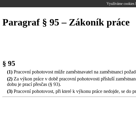
Využíváme cookies k
Paragraf § 95 – Zákoník práce
§ 95
(1)
Pracovní pohotovost může zaměstnavatel na zaměstnanci požadov
(2)
Za výkon práce v době pracovní pohotovosti přísluší zaměstnan
dobu je prací přesčas (§ 93).
(3)
Pracovní pohotovost, při které k výkonu práce nedojde, se do p