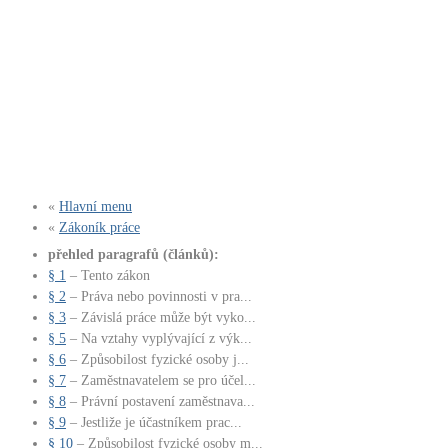
«
Hlavní menu
«
Zákoník práce
přehled paragrafů (článků):
§ 1
– Tento zákon
§ 2
– Práva nebo povinnosti v pra...
§ 3
– Závislá práce může být vyko...
§ 5
– Na vztahy vyplývající z výk...
§ 6
– Způsobilost fyzické osoby j...
§ 7
– Zaměstnavatelem se pro účel...
§ 8
– Právní postavení zaměstnava...
§ 9
– Jestliže je účastníkem prac...
§ 10
– Způsobilost fyzické osoby m...