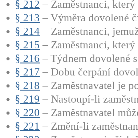
§ 212
– Zaměstnanci, který 
§ 213
– Výměra dovolené či
§ 214
– Zaměstnanci, jemuž 
§ 215
– Zaměstnanci, který p
§ 216
– Týdnem dovolené se
§ 217
– Dobu čerpání dovole
§ 218
– Zaměstnavatel je po
§ 219
– Nastoupí-li zaměstn
§ 220
– Zaměstnavatel může
§ 221
– Změní-li zaměstnane