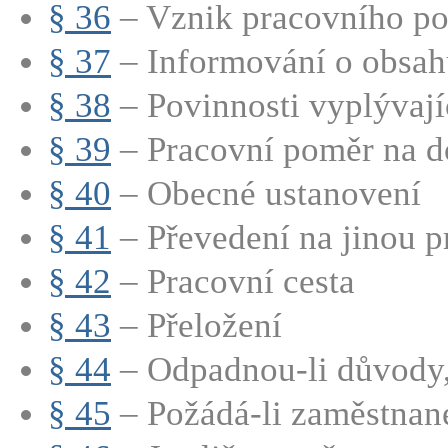
§ 36
– Vznik pracovního p
§ 37
– Informování o obsahu
§ 38
– Povinnosti vyplývající
§ 39
– Pracovní poměr na d
§ 40
– Obecné ustanovení
§ 41
– Převedení na jinou p
§ 42
– Pracovní cesta
§ 43
– Přeložení
§ 44
– Odpadnou-li důvody, 
§ 45
– Požádá-li zaměstnane