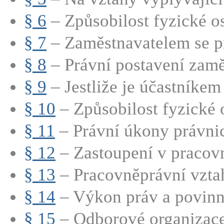
§ 6
– Způsobilost fyzické os
§ 7
– Zaměstnavatelem se pr
§ 8
– Právní postavení zamě
§ 9
– Jestliže je účastníkem 
§ 10
– Způsobilost fyzické 
§ 11
– Právní úkony právnic
§ 12
– Zastoupení v pracovn
§ 13
– Pracovněprávní vztah
§ 14
– Výkon práv a povinno
§ 15
– Odborové organizac