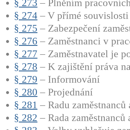
§ 273
– Plněním pracovních 
§ 274
– V přímé souvislosti 
§ 275
– Zabezpečení zaměst
§ 276
– Zaměstnanci v prac
§ 277
– Zaměstnavatel je po
§ 278
– K zajištění práva na
§ 279
– Informování
§ 280
– Projednání
§ 281
– Radu zaměstnanců a
§ 282
– Rada zaměstnanců a