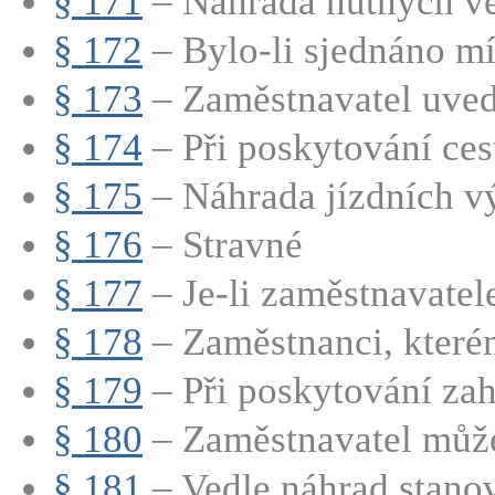
§ 171
– Náhrada nutných ved
§ 172
– Bylo-li sjednáno mí
§ 173
– Zaměstnavatel uvede
§ 174
– Při poskytování cest
§ 175
– Náhrada jízdních v
§ 176
– Stravné
§ 177
– Je-li zaměstnavatel
§ 178
– Zaměstnanci, které
§ 179
– Při poskytování zah
§ 180
– Zaměstnavatel může
§ 181
– Vedle náhrad stanov