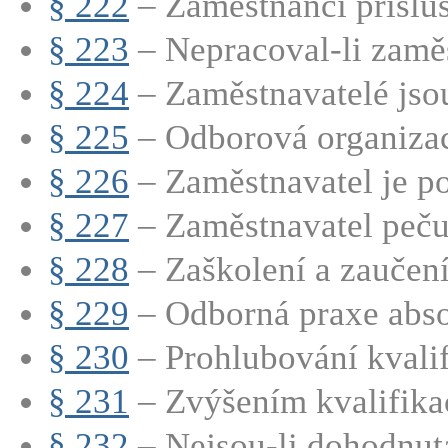
§ 222
– Zaměstnanci přísluší
§ 223
– Nepracoval-li zaměs
§ 224
– Zaměstnavatelé jsou
§ 225
– Odborová organizac
§ 226
– Zaměstnavatel je po
§ 227
– Zaměstnavatel pečuj
§ 228
– Zaškolení a zaučen
§ 229
– Odborná praxe abso
§ 230
– Prohlubování kvali
§ 231
– Zvýšením kvalifikac
§ 232
– Nejsou-li dohodnuta