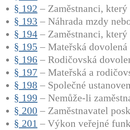
§ 192
– Zaměstnanci, který 
§ 193
– Náhrada mzdy nebo p
§ 194
– Zaměstnanci, který p
§ 195
– Mateřská dovolená
§ 196
– Rodičovská dovole
§ 197
– Mateřská a rodičovs
§ 198
– Společné ustanovení
§ 199
– Nemůže-li zaměstna
§ 200
– Zaměstnavatel posk
§ 201
– Výkon veřejné fun