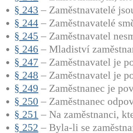
§ 243
– Zaměstnavatelé jsou
§ 244
– Zaměstnavatelé směj
§ 245
– Zaměstnavatel nesmí
§ 246
– Mladiství zaměstnan
§ 247
– Zaměstnavatel je po
§ 248
– Zaměstnavatel je po
§ 249
– Zaměstnanec je povi
§ 250
– Zaměstnanec odpoví
§ 251
– Na zaměstnanci, kt
§ 252
– Byla-li se zaměstna