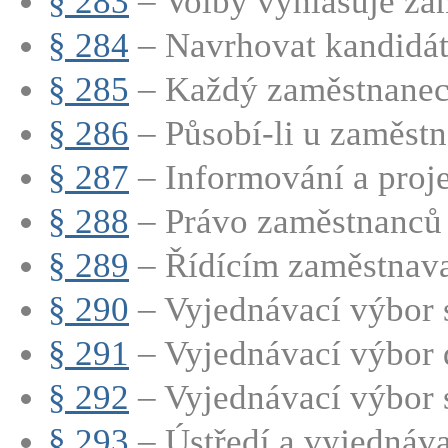
§ 283
– Volby vyhlašuje zam
§ 284
– Navrhovat kandidát
§ 285
– Každý zaměstnanec 
§ 286
– Působí-li u zaměstna
§ 287
– Informování a proj
§ 288
– Právo zaměstnanců 
§ 289
– Řídícím zaměstnavat
§ 290
– Vyjednávací výbor s
§ 291
– Vyjednávací výbor d
§ 292
– Vyjednávací výbor s
§ 293
– Ústředí a vyjednáva