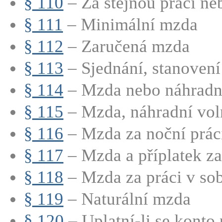
§ 110
– Za stejnou práci neb
§ 111
– Minimální mzda
§ 112
– Zaručená mzda
§ 113
– Sjednání, stanovení 
§ 114
– Mzda nebo náhradní
§ 115
– Mzda, náhradní voln
§ 116
– Mzda za noční prác
§ 117
– Mzda a příplatek za 
§ 118
– Mzda za práci v sobo
§ 119
– Naturální mzda
§ 120
– Uplatní-li se konto 