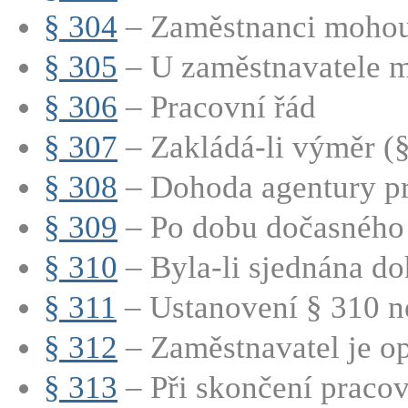
§ 304
– Zaměstnanci mohou 
§ 305
– U zaměstnavatele mů
§ 306
– Pracovní řád
§ 307
– Zakládá-li výměr (§
§ 308
– Dohoda agentury prá
§ 309
– Po dobu dočasného p
§ 310
– Byla-li sjednána doh
§ 311
– Ustanovení § 310 n
§ 312
– Zaměstnavatel je op
§ 313
– Při skončení pracov