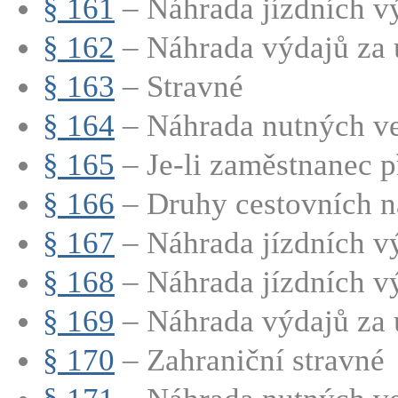
§ 161
– Náhrada jízdních vý
§ 162
– Náhrada výdajů za 
§ 163
– Stravné
§ 164
– Náhrada nutných ved
§ 165
– Je-li zaměstnanec př
§ 166
– Druhy cestovních n
§ 167
– Náhrada jízdních v
§ 168
– Náhrada jízdních vý
§ 169
– Náhrada výdajů za 
§ 170
– Zahraniční stravné