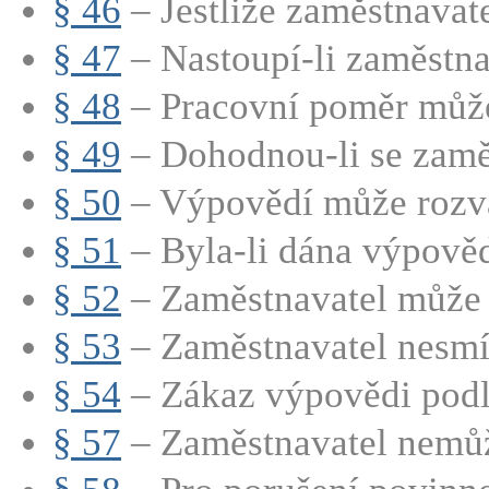
§ 46
– Jestliže zaměstnavate
§ 47
– Nastoupí-li zaměstna
§ 48
– Pracovní poměr může 
§ 49
– Dohodnou-li se zaměs
§ 50
– Výpovědí může rozvá
§ 51
– Byla-li dána výpověď
§ 52
– Zaměstnavatel může 
§ 53
– Zaměstnavatel nesmí 
§ 54
– Zákaz výpovědi podle
§ 57
– Zaměstnavatel nemůže