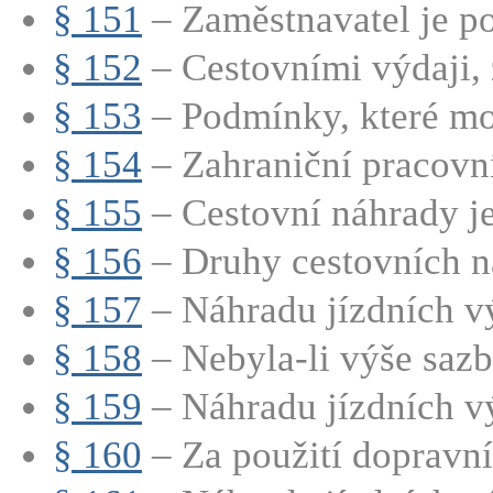
§ 151
– Zaměstnavatel je po
§ 152
– Cestovními výdaji, z
§ 153
– Podmínky, které moh
§ 154
– Zahraniční pracovní 
§ 155
– Cestovní náhrady je
§ 156
– Druhy cestovních n
§ 157
– Náhradu jízdních vý
§ 158
– Nebyla-li výše sazb
§ 159
– Náhradu jízdních vý
§ 160
– Za použití dopravníh