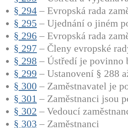
§ 294
– Evropská rada zamě
§ 295
– Ujednání o jiném po
§ 296
– Evropská rada zamě
§ 297
– Členy evropské rady
§ 298
– Ústředí je povinno b
§ 299
– Ustanovení § 288 až
§ 300
– Zaměstnavatel je po
§ 301
– Zaměstnanci jsou p
§ 302
– Vedoucí zaměstnanci
§ 303
– Zaměstnanci