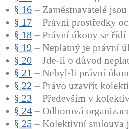
§ 16
– Zaměstnavatelé jsou 
§ 17
– Právní prostředky oc
§ 18
– Právní úkony se řídí 
§ 19
– Neplatný je právní úk
§ 20
– Jde-li o důvod neplatn
§ 21
– Nebyl-li právní úkon
§ 22
– Právo uzavřít kolekti
§ 23
– Především v kolektiv
§ 24
– Odborová organizace 
§ 25
– Kolektivní smlouva j