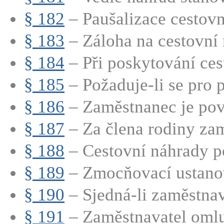
§ 182
– Paušalizace cestov
§ 183
– Záloha na cestovní 
§ 184
– Při poskytování cest
§ 185
– Požaduje-li se pro p
§ 186
– Zaměstnanec je povi
§ 187
– Za člena rodiny zam
§ 188
– Cestovní náhrady p
§ 189
– Zmocňovací ustano
§ 190
– Sjedná-li zaměstnava
§ 191
– Zaměstnavatel omluv