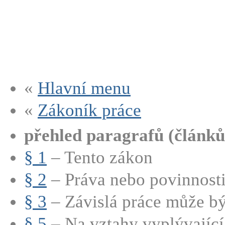
«
Hlavní menu
«
Zákoník práce
přehled paragrafů (článků
§ 1
– Tento zákon
§ 2
– Práva nebo povinnosti 
§ 3
– Závislá práce může bý
§ 5
– Na vztahy vyplývající 