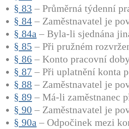
§ 83
– Průměrná týdenní pra
§ 84
– Zaměstnavatel je pov
§ 84a
– Byla-li sjednána jin
§ 85
– Při pružném rozvržen
§ 86
– Konto pracovní doby j
§ 87
– Při uplatnění konta p
§ 88
– Zaměstnavatel je pov
§ 89
– Má-li zaměstnanec př
§ 90
– Zaměstnavatel je pov
§ 90a
– Odpočinek mezi kon