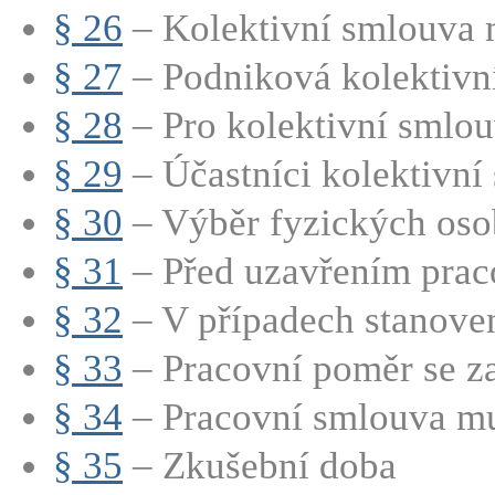
§ 26
– Kolektivní smlouva m
§ 27
– Podniková kolektivní
§ 28
– Pro kolektivní smlouv
§ 29
– Účastníci kolektivní 
§ 30
– Výběr fyzických osob
§ 31
– Před uzavřením praco
§ 32
– V případech stanoven
§ 33
– Pracovní poměr se za
§ 34
– Pracovní smlouva mu
§ 35
– Zkušební doba