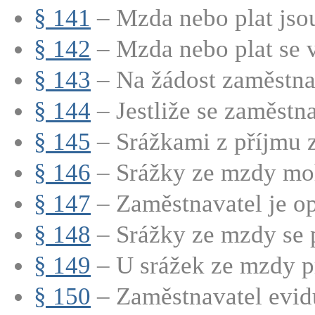
§ 141
– Mzda nebo plat jsou
§ 142
– Mzda nebo plat se v
§ 143
– Na žádost zaměstnan
§ 144
– Jestliže se zaměstnav
§ 145
– Srážkami z příjmu z
§ 146
– Srážky ze mzdy moh
§ 147
– Zaměstnavatel je op
§ 148
– Srážky ze mzdy se p
§ 149
– U srážek ze mzdy p
§ 150
– Zaměstnavatel evidu