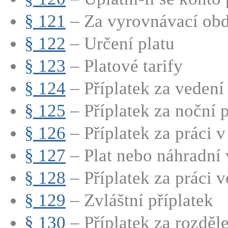
§ 121
– Za vyrovnávací obdo
§ 122
– Určení platu
§ 123
– Platové tarify
§ 124
– Příplatek za vedení
§ 125
– Příplatek za noční p
§ 126
– Příplatek za práci v
§ 127
– Plat nebo náhradní v
§ 128
– Příplatek za práci ve
§ 129
– Zvláštní příplatek
§ 130
– Příplatek za rozdě