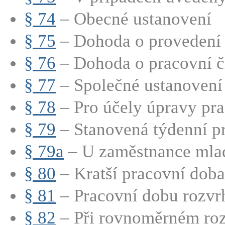
§ 74
– Obecné ustanovení
§ 75
– Dohoda o provedení 
§ 76
– Dohoda o pracovní č
§ 77
– Společné ustanovení
§ 78
– Pro účely úpravy pra
§ 79
– Stanovená týdenní pr
§ 79a
– U zaměstnance mladš
§ 80
– Kratší pracovní doba
§ 81
– Pracovní dobu rozvrh
§ 82
– Při rovnoměrném rozv