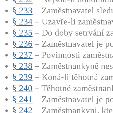
§ 233
– Zaměstnavatel sledu
§ 234
– Uzavře-li zaměstnava
§ 235
– Do doby setrvání za
§ 236
– Zaměstnavatel je po
§ 237
– Povinnosti zaměstna
§ 238
– Zaměstnankyně nesm
§ 239
– Koná-li těhotná zam
§ 240
– Těhotné zaměstnank
§ 241
– Zaměstnavatel je po
§ 242
– Zaměstnankyni, která