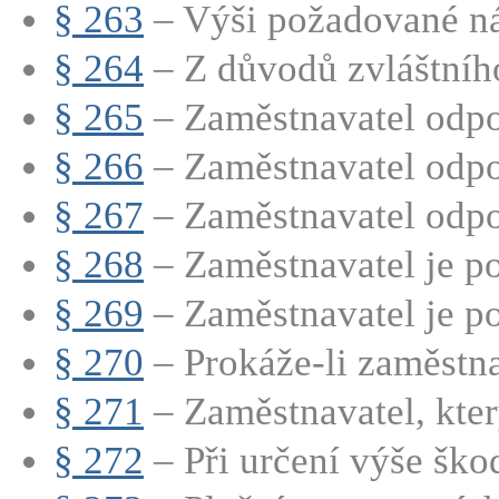
§ 263
– Výši požadované ná
§ 264
– Z důvodů zvláštního 
§ 265
– Zaměstnavatel odpo
§ 266
– Zaměstnavatel odpov
§ 267
– Zaměstnavatel odpo
§ 268
– Zaměstnavatel je po
§ 269
– Zaměstnavatel je po
§ 270
– Prokáže-li zaměstnav
§ 271
– Zaměstnavatel, kter
§ 272
– Při určení výše škod