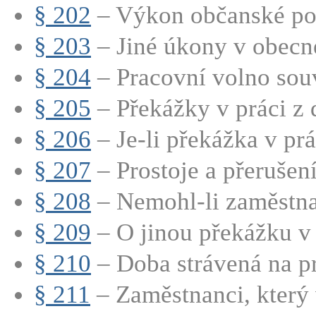
§ 202
– Výkon občanské po
§ 203
– Jiné úkony v obec
§ 204
– Pracovní volno souvi
§ 205
– Překážky v práci z 
§ 206
– Je-li překážka v prá
§ 207
– Prostoje a přerušení
§ 208
– Nemohl-li zaměstna
§ 209
– O jinou překážku v p
§ 210
– Doba strávená na pr
§ 211
– Zaměstnanci, který 