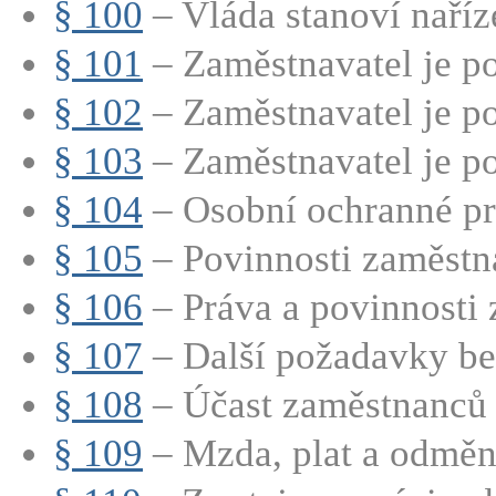
§ 100
– Vláda stanoví naříz
§ 101
– Zaměstnavatel je po
§ 102
– Zaměstnavatel je po
§ 103
– Zaměstnavatel je p
§ 104
– Osobní ochranné pra
§ 105
– Povinnosti zaměstna
§ 106
– Práva a povinnosti
§ 107
– Další požadavky bez
§ 108
– Účast zaměstnanců n
§ 109
– Mzda, plat a odměn