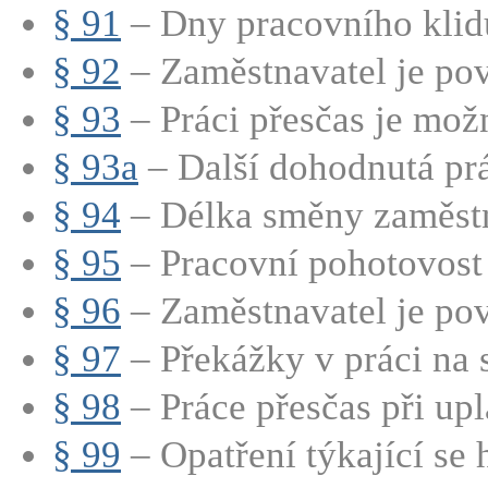
§ 91
– Dny pracovního klidu
§ 92
– Zaměstnavatel je pov
§ 93
– Práci přesčas je mož
§ 93a
– Další dohodnutá prá
§ 94
– Délka směny zaměstn
§ 95
– Pracovní pohotovost 
§ 96
– Zaměstnavatel je pov
§ 97
– Překážky v práci na s
§ 98
– Práce přesčas při upla
§ 99
– Opatření týkající se 