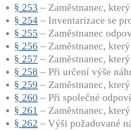
§ 253
– Zaměstnanec, který 
§ 254
– Inventarizace se pro
§ 255
– Zaměstnanec odpovíd
§ 256
– Zaměstnanec, který 
§ 257
– Zaměstnanec, který 
§ 258
– Při určení výše náhr
§ 259
– Zaměstnanec, který 
§ 260
– Při společné odpově
§ 261
– Zaměstnanec, který j
§ 262
– Výši požadované ná