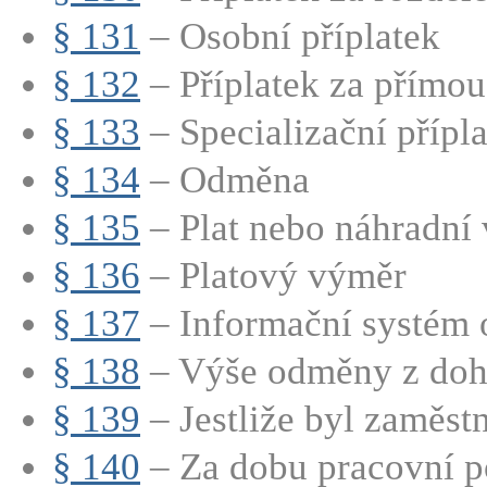
§ 131
– Osobní příplatek
§ 132
– Příplatek za přímou
§ 133
– Specializační přípla
§ 134
– Odměna
§ 135
– Plat nebo náhradní v
§ 136
– Platový výměr
§ 137
– Informační systém 
§ 138
– Výše odměny z doh
§ 139
– Jestliže byl zaměstn
§ 140
– Za dobu pracovní po