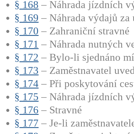
§ 168
– Náhrada jízdních vý
§ 169
– Náhrada výdajů za 
§ 170
– Zahraniční stravné
§ 171
– Náhrada nutných ved
§ 172
– Bylo-li sjednáno mí
§ 173
– Zaměstnavatel uvede
§ 174
– Při poskytování cest
§ 175
– Náhrada jízdních v
§ 176
– Stravné
§ 177
– Je-li zaměstnavatel