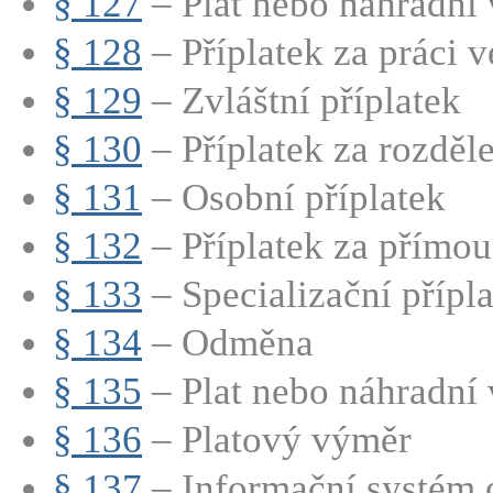
§ 127
– Plat nebo náhradní v
§ 128
– Příplatek za práci ve
§ 129
– Zvláštní příplatek
§ 130
– Příplatek za rozdě
§ 131
– Osobní příplatek
§ 132
– Příplatek za přímou
§ 133
– Specializační přípla
§ 134
– Odměna
§ 135
– Plat nebo náhradní v
§ 136
– Platový výměr
§ 137
– Informační systém 