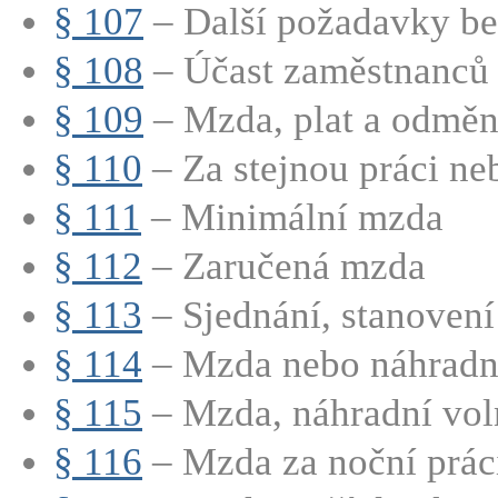
§ 107
– Další požadavky bez
§ 108
– Účast zaměstnanců n
§ 109
– Mzda, plat a odměn
§ 110
– Za stejnou práci neb
§ 111
– Minimální mzda
§ 112
– Zaručená mzda
§ 113
– Sjednání, stanovení 
§ 114
– Mzda nebo náhradní
§ 115
– Mzda, náhradní voln
§ 116
– Mzda za noční prác