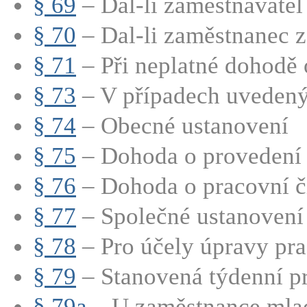
§ 69
– Dal-li zaměstnavatel 
§ 70
– Dal-li zaměstnanec z
§ 71
– Při neplatné dohodě o
§ 73
– V případech uvedenýc
§ 74
– Obecné ustanovení
§ 75
– Dohoda o provedení 
§ 76
– Dohoda o pracovní č
§ 77
– Společné ustanovení
§ 78
– Pro účely úpravy pra
§ 79
– Stanovená týdenní pr
§ 79a
– U zaměstnance mladš