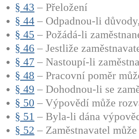
§ 43
– Přeložení
§ 44
– Odpadnou-li důvody, 
§ 45
– Požádá-li zaměstnane
§ 46
– Jestliže zaměstnavate
§ 47
– Nastoupí-li zaměstna
§ 48
– Pracovní poměr může 
§ 49
– Dohodnou-li se zaměs
§ 50
– Výpovědí může rozvá
§ 51
– Byla-li dána výpověď
§ 52
– Zaměstnavatel může 