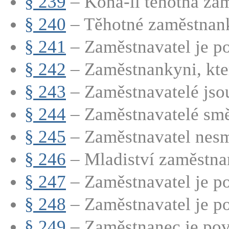
§ 239
– Koná-li těhotná zam
§ 240
– Těhotné zaměstnank
§ 241
– Zaměstnavatel je po
§ 242
– Zaměstnankyni, která
§ 243
– Zaměstnavatelé jsou
§ 244
– Zaměstnavatelé směj
§ 245
– Zaměstnavatel nesmí
§ 246
– Mladiství zaměstnan
§ 247
– Zaměstnavatel je po
§ 248
– Zaměstnavatel je po
§ 249
– Zaměstnanec je povi