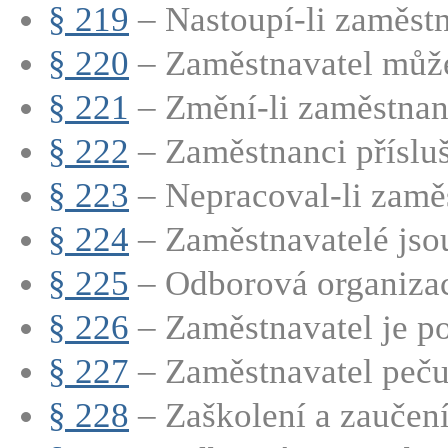
§ 219
– Nastoupí-li zaměstn
§ 220
– Zaměstnavatel může
§ 221
– Změní-li zaměstnane
§ 222
– Zaměstnanci přísluší
§ 223
– Nepracoval-li zaměs
§ 224
– Zaměstnavatelé jsou
§ 225
– Odborová organizac
§ 226
– Zaměstnavatel je po
§ 227
– Zaměstnavatel pečuj
§ 228
– Zaškolení a zaučen