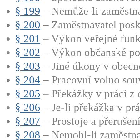
§ 199
– Nemůže-li zaměstna
§ 200
– Zaměstnavatel posk
§ 201
– Výkon veřejné fun
§ 202
– Výkon občanské po
§ 203
– Jiné úkony v obec
§ 204
– Pracovní volno souvi
§ 205
– Překážky v práci z 
§ 206
– Je-li překážka v prá
§ 207
– Prostoje a přerušení
§ 208
– Nemohl-li zaměstna