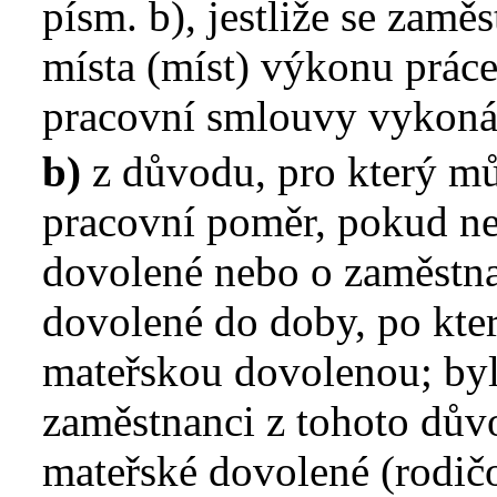
písm. b), jestliže se zamě
místa (míst) výkonu práce
pracovní smlouvy vykoná
b)
z důvodu, pro který mů
pracovní poměr, pokud ne
dovolené nebo o zaměstna
dovolené do doby, po kter
mateřskou dovolenou; byl
zaměstnanci z tohoto dů
mateřské dovolené (rodič