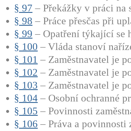
§ 97
– Překážky v práci na s
§ 98
– Práce přesčas při upla
§ 99
– Opatření týkající se 
§ 100
– Vláda stanoví naříz
§ 101
– Zaměstnavatel je po
§ 102
– Zaměstnavatel je po
§ 103
– Zaměstnavatel je p
§ 104
– Osobní ochranné pra
§ 105
– Povinnosti zaměstna
§ 106
– Práva a povinnosti