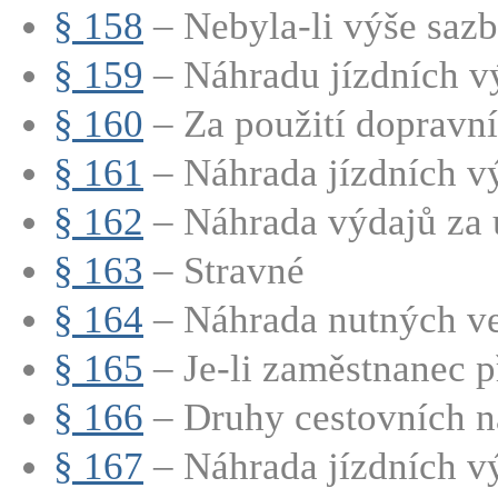
§ 158
– Nebyla-li výše sazb
§ 159
– Náhradu jízdních vý
§ 160
– Za použití dopravníh
§ 161
– Náhrada jízdních vý
§ 162
– Náhrada výdajů za 
§ 163
– Stravné
§ 164
– Náhrada nutných ved
§ 165
– Je-li zaměstnanec př
§ 166
– Druhy cestovních n
§ 167
– Náhrada jízdních v