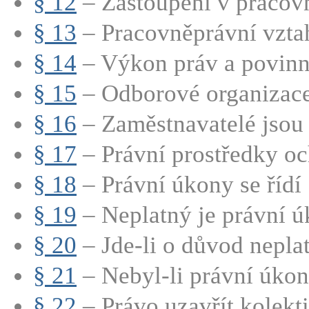
§ 12
– Zastoupení v pracovn
§ 13
– Pracovněprávní vztah
§ 14
– Výkon práv a povinno
§ 15
– Odborové organizac
§ 16
– Zaměstnavatelé jsou 
§ 17
– Právní prostředky oc
§ 18
– Právní úkony se řídí 
§ 19
– Neplatný je právní úk
§ 20
– Jde-li o důvod neplatn
§ 21
– Nebyl-li právní úkon
§ 22
– Právo uzavřít kolekti