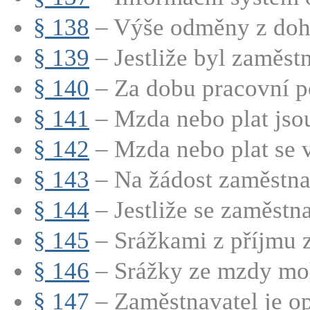
§ 138
– Výše odměny z doh
§ 139
– Jestliže byl zaměstn
§ 140
– Za dobu pracovní po
§ 141
– Mzda nebo plat jsou
§ 142
– Mzda nebo plat se v
§ 143
– Na žádost zaměstnan
§ 144
– Jestliže se zaměstnav
§ 145
– Srážkami z příjmu z
§ 146
– Srážky ze mzdy moh
§ 147
– Zaměstnavatel je op