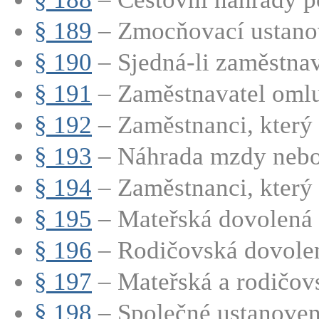
§ 189
– Zmocňovací ustano
§ 190
– Sjedná-li zaměstnava
§ 191
– Zaměstnavatel omluv
§ 192
– Zaměstnanci, který 
§ 193
– Náhrada mzdy nebo p
§ 194
– Zaměstnanci, který p
§ 195
– Mateřská dovolená
§ 196
– Rodičovská dovole
§ 197
– Mateřská a rodičovs
§ 198
– Společné ustanovení