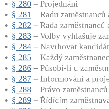
§ 280
– Projednání
§ 281
– Radu zaměstnanců a
§ 282
– Rada zaměstnanců a
§ 283
– Volby vyhlašuje zam
§ 284
– Navrhovat kandidát
§ 285
– Každý zaměstnanec 
§ 286
– Působí-li u zaměstna
§ 287
– Informování a proj
§ 288
– Právo zaměstnanců 
§ 289
– Řídícím zaměstnavat