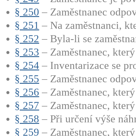
§ 250
– Zaměstnanec odpoví
§ 251
– Na zaměstnanci, kt
§ 252
– Byla-li se zaměstna
§ 253
– Zaměstnanec, který 
§ 254
– Inventarizace se pro
§ 255
– Zaměstnanec odpovíd
§ 256
– Zaměstnanec, který 
§ 257
– Zaměstnanec, který 
§ 258
– Při určení výše náhr
§ 259
– Zaměstnanec, který 