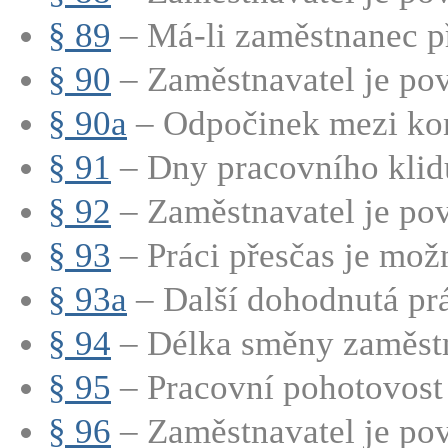
§ 89
– Má-li zaměstnanec př
§ 90
– Zaměstnavatel je pov
§ 90a
– Odpočinek mezi kon
§ 91
– Dny pracovního klidu
§ 92
– Zaměstnavatel je pov
§ 93
– Práci přesčas je mož
§ 93a
– Další dohodnutá prá
§ 94
– Délka směny zaměstn
§ 95
– Pracovní pohotovost 
§ 96
– Zaměstnavatel je pov