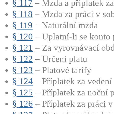
§ 117
– Mzda a příplatek za 
§ 118
– Mzda za práci v sobo
§ 119
– Naturální mzda
§ 120
– Uplatní-li se konto 
§ 121
– Za vyrovnávací obdo
§ 122
– Určení platu
§ 123
– Platové tarify
§ 124
– Příplatek za vedení
§ 125
– Příplatek za noční p
§ 126
– Příplatek za práci v