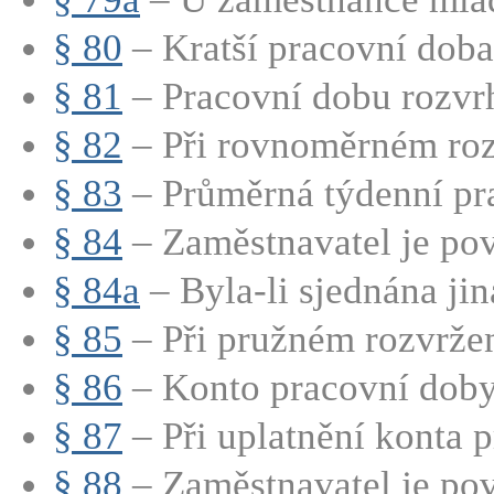
§ 80
– Kratší pracovní doba
§ 81
– Pracovní dobu rozvrh
§ 82
– Při rovnoměrném rozv
§ 83
– Průměrná týdenní pra
§ 84
– Zaměstnavatel je pov
§ 84a
– Byla-li sjednána jin
§ 85
– Při pružném rozvržen
§ 86
– Konto pracovní doby j
§ 87
– Při uplatnění konta p
§ 88
– Zaměstnavatel je pov