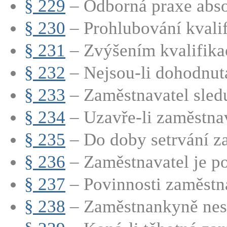
§ 229
– Odborná praxe abso
§ 230
– Prohlubování kvali
§ 231
– Zvýšením kvalifikac
§ 232
– Nejsou-li dohodnuta
§ 233
– Zaměstnavatel sledu
§ 234
– Uzavře-li zaměstnava
§ 235
– Do doby setrvání za
§ 236
– Zaměstnavatel je po
§ 237
– Povinnosti zaměstna
§ 238
– Zaměstnankyně nesm