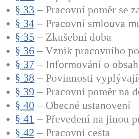
§ 33
– Pracovní poměr se za
§ 34
– Pracovní smlouva mu
§ 35
– Zkušební doba
§ 36
– Vznik pracovního p
§ 37
– Informování o obsahu
§ 38
– Povinnosti vyplývající
§ 39
– Pracovní poměr na d
§ 40
– Obecné ustanovení
§ 41
– Převedení na jinou p
§ 42
– Pracovní cesta