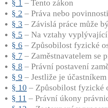
§ 1
– Tento zákon
§ 2
– Práva nebo povinnosti 
§ 3
– Závislá práce může bý
§ 5
– Na vztahy vyplývající 
§ 6
– Způsobilost fyzické os
§ 7
– Zaměstnavatelem se pr
§ 8
– Právní postavení zamě
§ 9
– Jestliže je účastníkem 
§ 10
– Způsobilost fyzické 
§ 11
– Právní úkony právnic