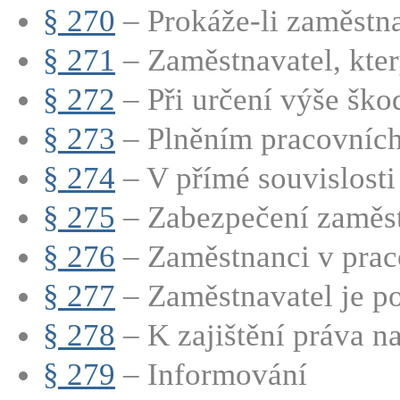
§ 270
– Prokáže-li zaměstnav
§ 271
– Zaměstnavatel, kter
§ 272
– Při určení výše škod
§ 273
– Plněním pracovních 
§ 274
– V přímé souvislosti 
§ 275
– Zabezpečení zaměst
§ 276
– Zaměstnanci v prac
§ 277
– Zaměstnavatel je po
§ 278
– K zajištění práva na
§ 279
– Informování