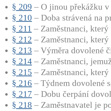
§ 209
– O jinou překážku v p
§ 210
– Doba strávená na pr
§ 211
– Zaměstnanci, který 
§ 212
– Zaměstnanci, který 
§ 213
– Výměra dovolené či
§ 214
– Zaměstnanci, jemuž 
§ 215
– Zaměstnanci, který p
§ 216
– Týdnem dovolené se
§ 217
– Dobu čerpání dovole
§ 218
– Zaměstnavatel je po