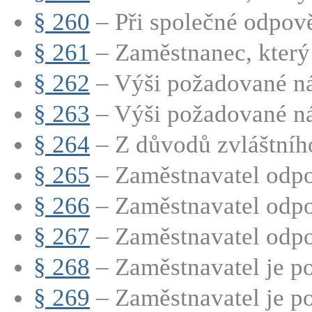
§ 260
– Při společné odpově
§ 261
– Zaměstnanec, který j
§ 262
– Výši požadované ná
§ 263
– Výši požadované ná
§ 264
– Z důvodů zvláštního 
§ 265
– Zaměstnavatel odpo
§ 266
– Zaměstnavatel odpov
§ 267
– Zaměstnavatel odpo
§ 268
– Zaměstnavatel je po
§ 269
– Zaměstnavatel je po