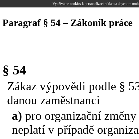
Využíváme cookies k personalizaci reklam a abychom mohl
Paragraf § 54 – Zákoník práce
§ 54
Zákaz výpovědi podle § 5
danou zaměstnanci
a)
pro organizační změny u
neplatí v případě organi