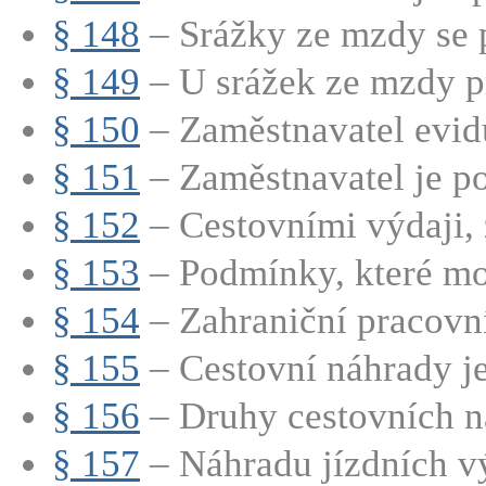
§ 148
– Srážky ze mzdy se p
§ 149
– U srážek ze mzdy p
§ 150
– Zaměstnavatel evidu
§ 151
– Zaměstnavatel je po
§ 152
– Cestovními výdaji, z
§ 153
– Podmínky, které moh
§ 154
– Zahraniční pracovní 
§ 155
– Cestovní náhrady je
§ 156
– Druhy cestovních n
§ 157
– Náhradu jízdních vý