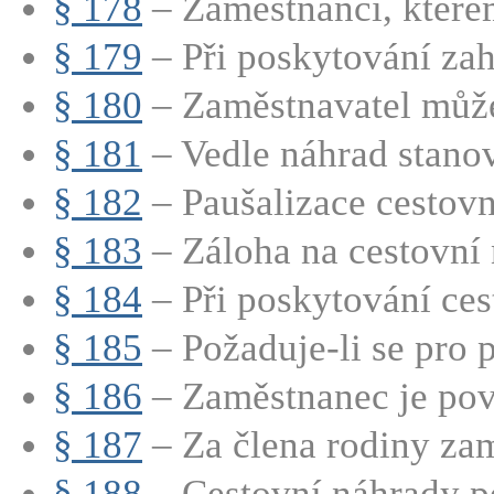
§ 178
– Zaměstnanci, které
§ 179
– Při poskytování zah
§ 180
– Zaměstnavatel může
§ 181
– Vedle náhrad stanov
§ 182
– Paušalizace cestov
§ 183
– Záloha na cestovní 
§ 184
– Při poskytování cest
§ 185
– Požaduje-li se pro p
§ 186
– Zaměstnanec je povi
§ 187
– Za člena rodiny zam
§ 188
– Cestovní náhrady p