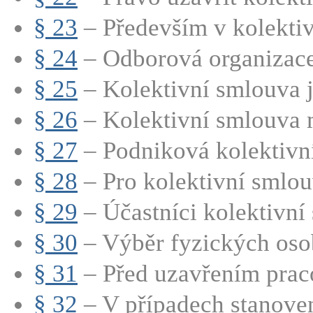
§ 23
– Především v kolektiv
§ 24
– Odborová organizace 
§ 25
– Kolektivní smlouva j
§ 26
– Kolektivní smlouva m
§ 27
– Podniková kolektivní
§ 28
– Pro kolektivní smlouv
§ 29
– Účastníci kolektivní 
§ 30
– Výběr fyzických osob
§ 31
– Před uzavřením praco
§ 32
– V případech stanoven