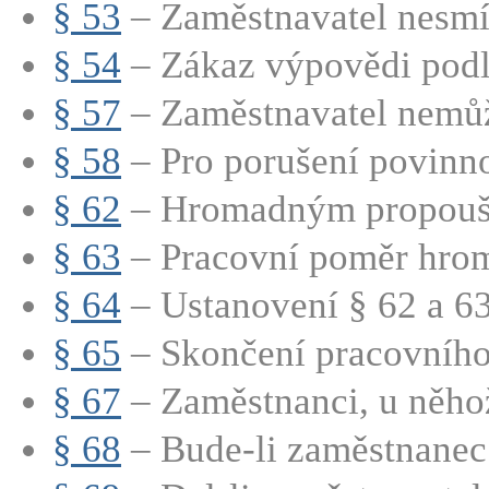
§ 53
– Zaměstnavatel nesmí 
§ 54
– Zákaz výpovědi podle
§ 57
– Zaměstnavatel nemůže
§ 58
– Pro porušení povinno
§ 62
– Hromadným propouště
§ 63
– Pracovní poměr hrom
§ 64
– Ustanovení § 62 a 63 
§ 65
– Skončení pracovního
§ 67
– Zaměstnanci, u něhož
§ 68
– Bude-li zaměstnanec 