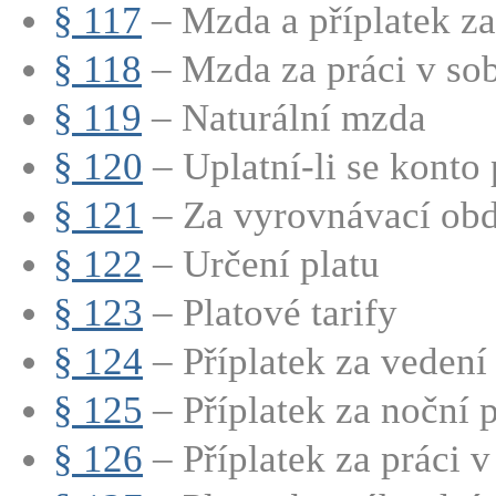
§ 117
– Mzda a příplatek za 
§ 118
– Mzda za práci v sobo
§ 119
– Naturální mzda
§ 120
– Uplatní-li se konto 
§ 121
– Za vyrovnávací obdo
§ 122
– Určení platu
§ 123
– Platové tarify
§ 124
– Příplatek za vedení
§ 125
– Příplatek za noční p
§ 126
– Příplatek za práci v