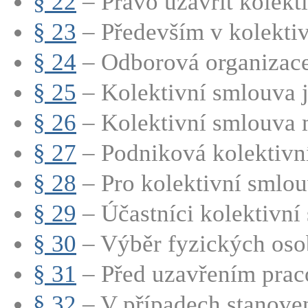
§ 22
– Právo uzavřít kolekti
§ 23
– Především v kolektiv
§ 24
– Odborová organizace 
§ 25
– Kolektivní smlouva j
§ 26
– Kolektivní smlouva m
§ 27
– Podniková kolektivní
§ 28
– Pro kolektivní smlouv
§ 29
– Účastníci kolektivní 
§ 30
– Výběr fyzických osob
§ 31
– Před uzavřením praco
§ 32
– V případech stanoven