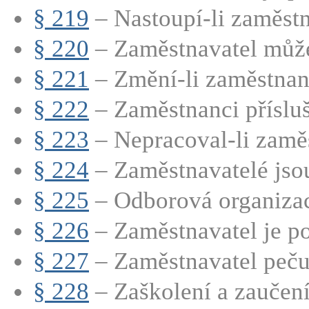
§ 219
– Nastoupí-li zaměstn
§ 220
– Zaměstnavatel může
§ 221
– Změní-li zaměstnane
§ 222
– Zaměstnanci přísluší
§ 223
– Nepracoval-li zaměs
§ 224
– Zaměstnavatelé jsou
§ 225
– Odborová organizac
§ 226
– Zaměstnavatel je po
§ 227
– Zaměstnavatel pečuj
§ 228
– Zaškolení a zaučen