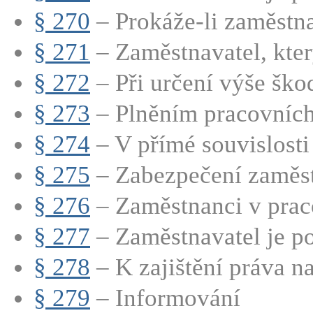
§ 270
– Prokáže-li zaměstnav
§ 271
– Zaměstnavatel, kter
§ 272
– Při určení výše škod
§ 273
– Plněním pracovních 
§ 274
– V přímé souvislosti 
§ 275
– Zabezpečení zaměst
§ 276
– Zaměstnanci v prac
§ 277
– Zaměstnavatel je po
§ 278
– K zajištění práva na
§ 279
– Informování