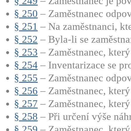
§ 249
– Zaměstnanec je povi
§ 250
– Zaměstnanec odpoví
§ 251
– Na zaměstnanci, kt
§ 252
– Byla-li se zaměstna
§ 253
– Zaměstnanec, který 
§ 254
– Inventarizace se pro
§ 255
– Zaměstnanec odpovíd
§ 256
– Zaměstnanec, který 
§ 257
– Zaměstnanec, který 
§ 258
– Při určení výše náhr
§ 259
– Zaměstnanec, který 