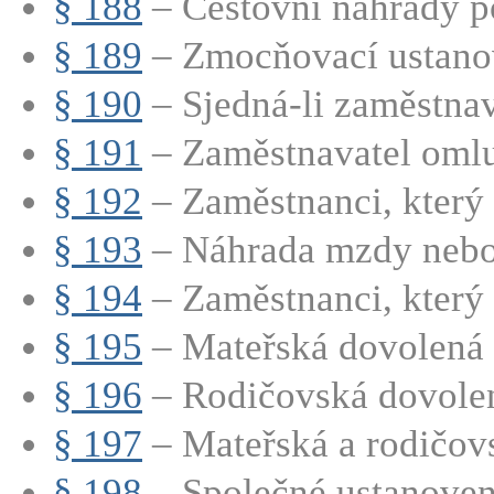
§ 188
– Cestovní náhrady p
§ 189
– Zmocňovací ustano
§ 190
– Sjedná-li zaměstnava
§ 191
– Zaměstnavatel omluv
§ 192
– Zaměstnanci, který 
§ 193
– Náhrada mzdy nebo p
§ 194
– Zaměstnanci, který p
§ 195
– Mateřská dovolená
§ 196
– Rodičovská dovole
§ 197
– Mateřská a rodičovs
§ 198
– Společné ustanovení