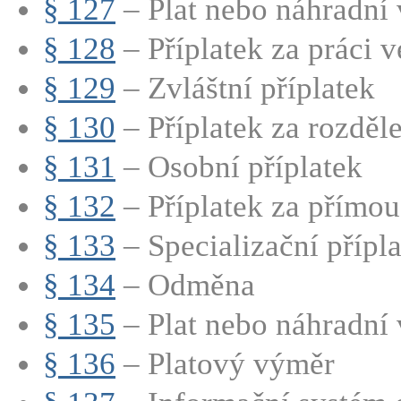
§ 127
– Plat nebo náhradní v
§ 128
– Příplatek za práci ve
§ 129
– Zvláštní příplatek
§ 130
– Příplatek za rozdě
§ 131
– Osobní příplatek
§ 132
– Příplatek za přímou
§ 133
– Specializační přípla
§ 134
– Odměna
§ 135
– Plat nebo náhradní v
§ 136
– Platový výměr