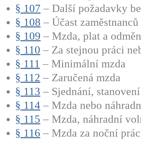
§ 107
– Další požadavky bez
§ 108
– Účast zaměstnanců n
§ 109
– Mzda, plat a odměn
§ 110
– Za stejnou práci neb
§ 111
– Minimální mzda
§ 112
– Zaručená mzda
§ 113
– Sjednání, stanovení 
§ 114
– Mzda nebo náhradní
§ 115
– Mzda, náhradní voln
§ 116
– Mzda za noční prác