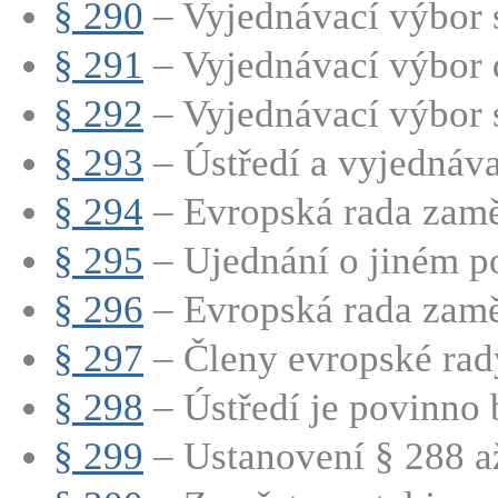
§ 290
– Vyjednávací výbor s
§ 291
– Vyjednávací výbor d
§ 292
– Vyjednávací výbor s
§ 293
– Ústředí a vyjednáva
§ 294
– Evropská rada zamě
§ 295
– Ujednání o jiném po
§ 296
– Evropská rada zamě
§ 297
– Členy evropské rady
§ 298
– Ústředí je povinno b
§ 299
– Ustanovení § 288 až