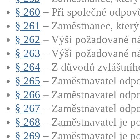
§ 260
– Při společné odpově
§ 261
– Zaměstnanec, který j
§ 262
– Výši požadované ná
§ 263
– Výši požadované ná
§ 264
– Z důvodů zvláštního 
§ 265
– Zaměstnavatel odpo
§ 266
– Zaměstnavatel odpov
§ 267
– Zaměstnavatel odpo
§ 268
– Zaměstnavatel je po
§ 269
– Zaměstnavatel je po