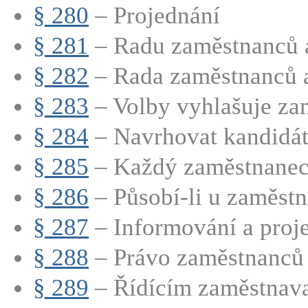
§ 280
– Projednání
§ 281
– Radu zaměstnanců a
§ 282
– Rada zaměstnanců a
§ 283
– Volby vyhlašuje zam
§ 284
– Navrhovat kandidát
§ 285
– Každý zaměstnanec 
§ 286
– Působí-li u zaměstna
§ 287
– Informování a proj
§ 288
– Právo zaměstnanců 
§ 289
– Řídícím zaměstnavat