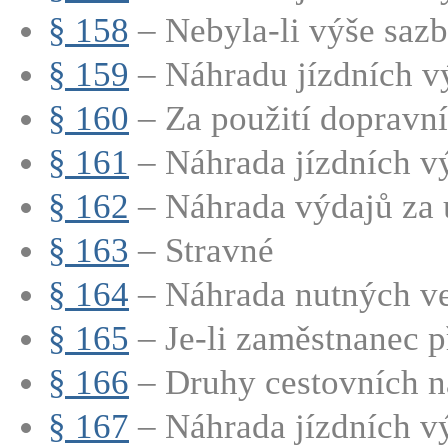
§ 158
– Nebyla-li výše sazb
§ 159
– Náhradu jízdních vý
§ 160
– Za použití dopravníh
§ 161
– Náhrada jízdních vý
§ 162
– Náhrada výdajů za 
§ 163
– Stravné
§ 164
– Náhrada nutných ved
§ 165
– Je-li zaměstnanec př
§ 166
– Druhy cestovních n
§ 167
– Náhrada jízdních v