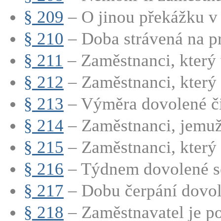
§ 209
– O jinou překážku v p
§ 210
– Doba strávená na pr
§ 211
– Zaměstnanci, který 
§ 212
– Zaměstnanci, který 
§ 213
– Výměra dovolené či
§ 214
– Zaměstnanci, jemuž 
§ 215
– Zaměstnanci, který p
§ 216
– Týdnem dovolené se
§ 217
– Dobu čerpání dovole
§ 218
– Zaměstnavatel je po