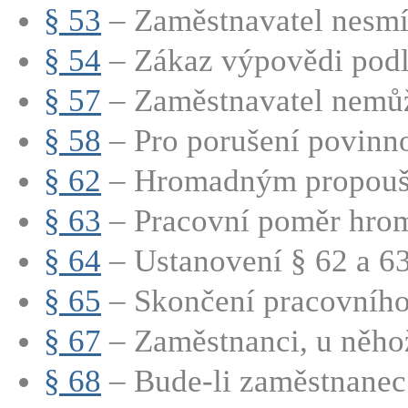
§ 53
– Zaměstnavatel nesmí 
§ 54
– Zákaz výpovědi podle
§ 57
– Zaměstnavatel nemůže
§ 58
– Pro porušení povinno
§ 62
– Hromadným propouště
§ 63
– Pracovní poměr hrom
§ 64
– Ustanovení § 62 a 63 
§ 65
– Skončení pracovního
§ 67
– Zaměstnanci, u něhož
§ 68
– Bude-li zaměstnanec 