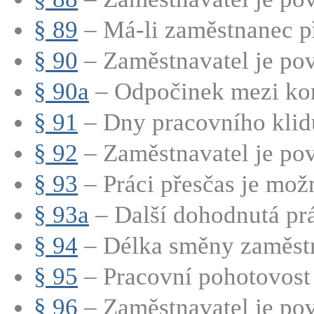
§ 89
– Má-li zaměstnanec př
§ 90
– Zaměstnavatel je pov
§ 90a
– Odpočinek mezi kon
§ 91
– Dny pracovního klidu
§ 92
– Zaměstnavatel je pov
§ 93
– Práci přesčas je mož
§ 93a
– Další dohodnutá prá
§ 94
– Délka směny zaměstn
§ 95
– Pracovní pohotovost 
§ 96
– Zaměstnavatel je pov