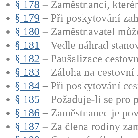
§ 178
– Zaměstnanci, které
§ 179
– Při poskytování zah
§ 180
– Zaměstnavatel může
§ 181
– Vedle náhrad stanov
§ 182
– Paušalizace cestov
§ 183
– Záloha na cestovní 
§ 184
– Při poskytování cest
§ 185
– Požaduje-li se pro p
§ 186
– Zaměstnanec je povi
§ 187
– Za člena rodiny zam