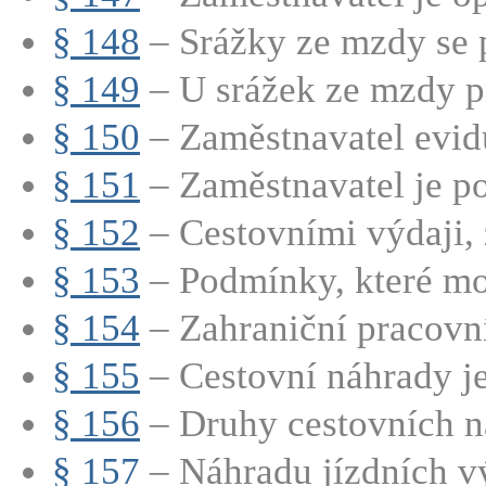
§ 148
– Srážky ze mzdy se p
§ 149
– U srážek ze mzdy p
§ 150
– Zaměstnavatel evidu
§ 151
– Zaměstnavatel je po
§ 152
– Cestovními výdaji, z
§ 153
– Podmínky, které moh
§ 154
– Zahraniční pracovní 
§ 155
– Cestovní náhrady je
§ 156
– Druhy cestovních n
§ 157
– Náhradu jízdních vý