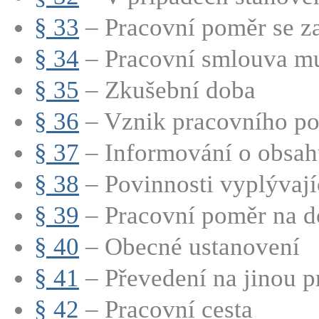
§ 33
– Pracovní poměr se za
§ 34
– Pracovní smlouva mu
§ 35
– Zkušební doba
§ 36
– Vznik pracovního p
§ 37
– Informování o obsahu
§ 38
– Povinnosti vyplývající
§ 39
– Pracovní poměr na d
§ 40
– Obecné ustanovení
§ 41
– Převedení na jinou p
§ 42
– Pracovní cesta