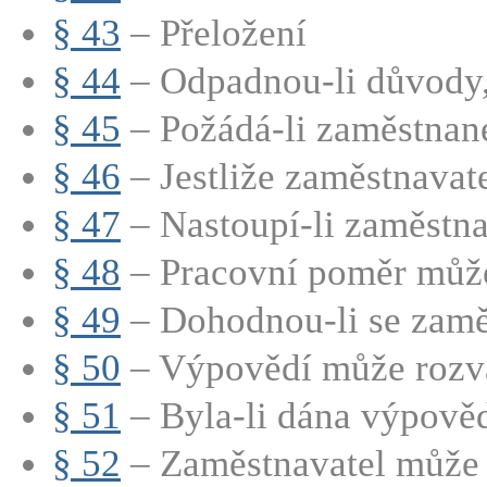
§ 43
– Přeložení
§ 44
– Odpadnou-li důvody, 
§ 45
– Požádá-li zaměstnane
§ 46
– Jestliže zaměstnavate
§ 47
– Nastoupí-li zaměstna
§ 48
– Pracovní poměr může 
§ 49
– Dohodnou-li se zaměs
§ 50
– Výpovědí může rozvá
§ 51
– Byla-li dána výpověď
§ 52
– Zaměstnavatel může 