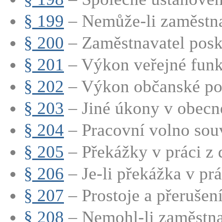
§ 199
– Nemůže-li zaměstna
§ 200
– Zaměstnavatel posk
§ 201
– Výkon veřejné fun
§ 202
– Výkon občanské po
§ 203
– Jiné úkony v obec
§ 204
– Pracovní volno souvi
§ 205
– Překážky v práci z 
§ 206
– Je-li překážka v prá
§ 207
– Prostoje a přerušení
§ 208
– Nemohl-li zaměstna