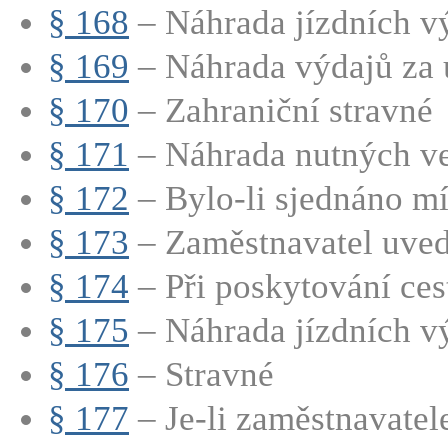
§ 168
– Náhrada jízdních vý
§ 169
– Náhrada výdajů za 
§ 170
– Zahraniční stravné
§ 171
– Náhrada nutných ved
§ 172
– Bylo-li sjednáno mí
§ 173
– Zaměstnavatel uvede
§ 174
– Při poskytování cest
§ 175
– Náhrada jízdních v
§ 176
– Stravné
§ 177
– Je-li zaměstnavatel