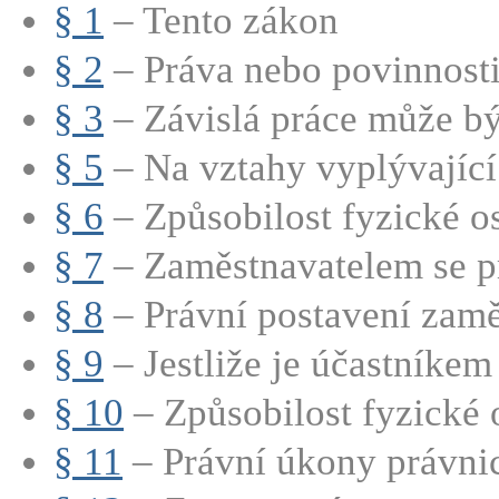
§ 1
– Tento zákon
§ 2
– Práva nebo povinnosti 
§ 3
– Závislá práce může bý
§ 5
– Na vztahy vyplývající 
§ 6
– Způsobilost fyzické os
§ 7
– Zaměstnavatelem se pr
§ 8
– Právní postavení zamě
§ 9
– Jestliže je účastníkem 
§ 10
– Způsobilost fyzické 
§ 11
– Právní úkony právnic