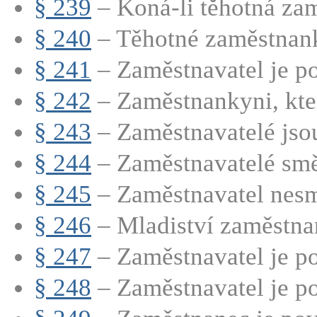
§ 239
– Koná-li těhotná zam
§ 240
– Těhotné zaměstnank
§ 241
– Zaměstnavatel je po
§ 242
– Zaměstnankyni, která
§ 243
– Zaměstnavatelé jsou
§ 244
– Zaměstnavatelé směj
§ 245
– Zaměstnavatel nesmí
§ 246
– Mladiství zaměstnan
§ 247
– Zaměstnavatel je po
§ 248
– Zaměstnavatel je po