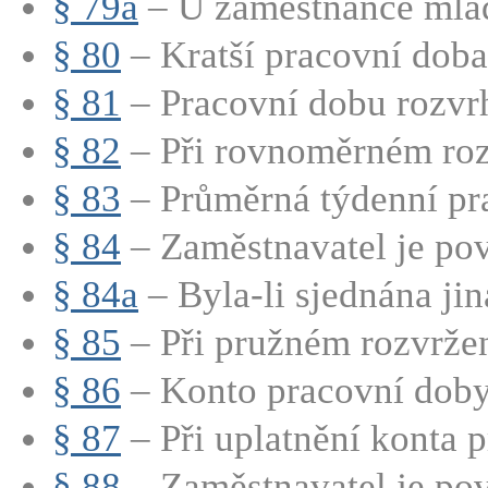
§ 79a
– U zaměstnance mladš
§ 80
– Kratší pracovní doba
§ 81
– Pracovní dobu rozvrh
§ 82
– Při rovnoměrném rozv
§ 83
– Průměrná týdenní pra
§ 84
– Zaměstnavatel je pov
§ 84a
– Byla-li sjednána jin
§ 85
– Při pružném rozvržen
§ 86
– Konto pracovní doby j
§ 87
– Při uplatnění konta p
§ 88
– Zaměstnavatel je pov