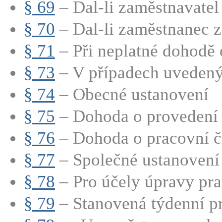
§ 69
– Dal-li zaměstnavatel 
§ 70
– Dal-li zaměstnanec z
§ 71
– Při neplatné dohodě o
§ 73
– V případech uvedenýc
§ 74
– Obecné ustanovení
§ 75
– Dohoda o provedení 
§ 76
– Dohoda o pracovní č
§ 77
– Společné ustanovení
§ 78
– Pro účely úpravy pra
§ 79
– Stanovená týdenní pr