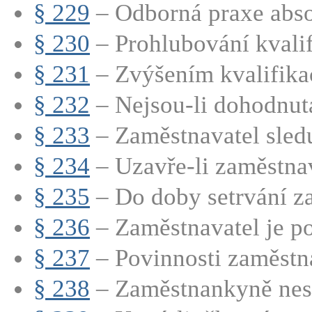
§ 229
– Odborná praxe abso
§ 230
– Prohlubování kvali
§ 231
– Zvýšením kvalifikac
§ 232
– Nejsou-li dohodnuta
§ 233
– Zaměstnavatel sledu
§ 234
– Uzavře-li zaměstnava
§ 235
– Do doby setrvání za
§ 236
– Zaměstnavatel je po
§ 237
– Povinnosti zaměstna
§ 238
– Zaměstnankyně nesm