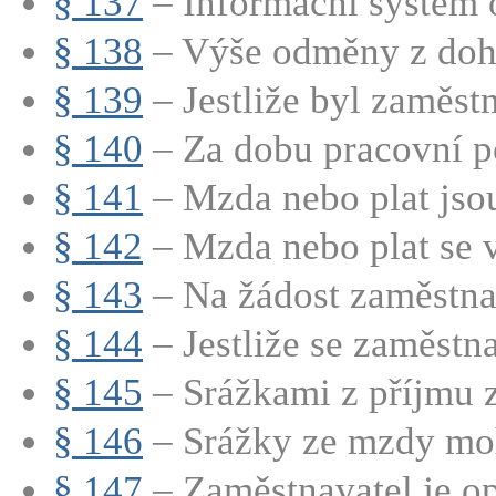
§ 137
– Informační systém 
§ 138
– Výše odměny z doh
§ 139
– Jestliže byl zaměstn
§ 140
– Za dobu pracovní po
§ 141
– Mzda nebo plat jsou
§ 142
– Mzda nebo plat se v
§ 143
– Na žádost zaměstnan
§ 144
– Jestliže se zaměstnav
§ 145
– Srážkami z příjmu z
§ 146
– Srážky ze mzdy moh
§ 147
– Zaměstnavatel je op