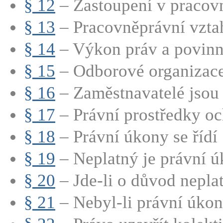
§ 12
– Zastoupení v pracovn
§ 13
– Pracovněprávní vztah
§ 14
– Výkon práv a povinno
§ 15
– Odborové organizac
§ 16
– Zaměstnavatelé jsou 
§ 17
– Právní prostředky oc
§ 18
– Právní úkony se řídí 
§ 19
– Neplatný je právní úk
§ 20
– Jde-li o důvod neplatn
§ 21
– Nebyl-li právní úkon