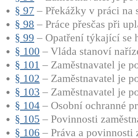
§ 97
– Překážky v práci na s
§ 98
– Práce přesčas při upla
§ 99
– Opatření týkající se 
§ 100
– Vláda stanoví naříz
§ 101
– Zaměstnavatel je po
§ 102
– Zaměstnavatel je po
§ 103
– Zaměstnavatel je p
§ 104
– Osobní ochranné pra
§ 105
– Povinnosti zaměstna
§ 106
– Práva a povinnosti