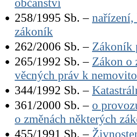
občanství
258/1995 Sb. –
nařízení
zákoník
262/2006 Sb. –
Zákoník 
265/1992 Sb. –
Zákon o z
věcných práv k nemovit
344/1992 Sb. –
Katastrál
361/2000 Sb. –
o provoz
o změnách některých zák
455/1991 Sb. –
Živnoste