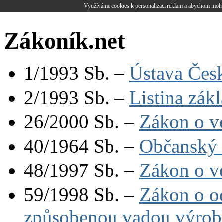
Využíváme cookies k personalizaci reklam a abychom mohl
Zákoník.net
1/1993 Sb. –
Ústava Čes
2/1993 Sb. –
Listina zák
26/2000 Sb. –
Zákon o v
40/1964 Sb. –
Občanský 
48/1997 Sb. –
Zákon o v
59/1998 Sb. –
Zákon o o
způsobenou vadou výro