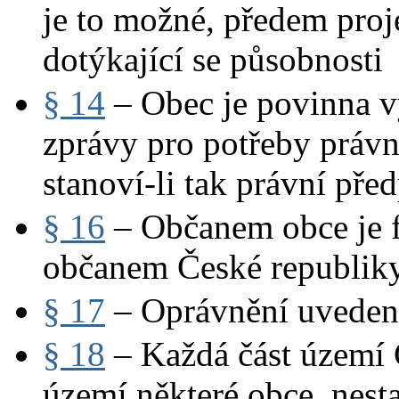
je to možné, předem proj
dotýkající se působnosti
§ 14
– Obec je povinna v
zprávy pro potřeby právn
stanoví-li tak právní před
§ 16
– Občanem obce je fy
občanem České republiky
§ 17
– Oprávnění uveden
§ 18
– Každá část území Č
území některé obce, nesta