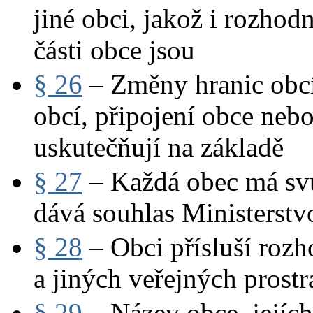
jiné obci, jakož i rozhod
části obce jsou
§ 26
– Změny hranic obcí,
obcí, připojení obce nebo
uskutečňují na základě
§ 27
– Každá obec má svů
dává souhlas Ministerstv
§ 28
– Obci přísluší rozh
a jiných veřejných prostr
§ 29
– Název obce, jejích 