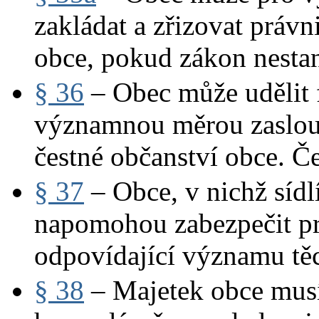
zakládat a zřizovat právn
obce, pokud zákon nesta
§ 36
– Obec může udělit 
významnou měrou zaslouž
čestné občanství obce. Č
§ 37
– Obce, v nichž sídl
napomohou zabezpečit pr
odpovídající významu tě
§ 38
– Majetek obce musí