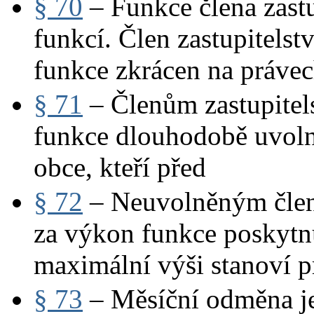
§ 70
– Funkce člena zastu
funkcí. Člen zastupitels
funkce zkrácen na práve
§ 71
– Členům zastupitels
funkce dlouhodobě uvolně
obce, kteří před
§ 72
– Neuvolněným členů
za výkon funkce poskytn
maximální výši stanoví p
§ 73
– Měsíční odměna je