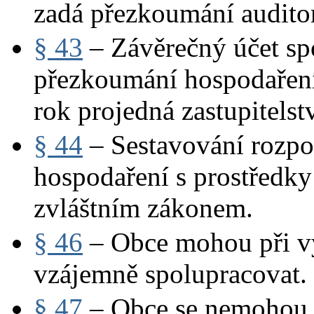
zadá přezkoumání audito
§ 43
– Závěrečný účet sp
přezkoumání hospodaření
rok projedná zastupitelst
§ 44
– Sestavování rozpo
hospodaření s prostředky 
zvláštním zákonem.
§ 46
– Obce mohou při v
vzájemně spolupracovat.
§ 47
– Obce se nemohou s