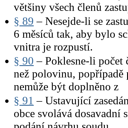
většiny všech členů zastu
§ 89
– Nesejde-li se zast
6 měsíců tak, aby bylo s
vnitra je rozpustí.
§ 90
– Poklesne-li počet 
než polovinu, popřípadě 
nemůže být doplněno z
§ 91
– Ustavující zasedán
obce svolává dosavadní s
podání návrhu soudu