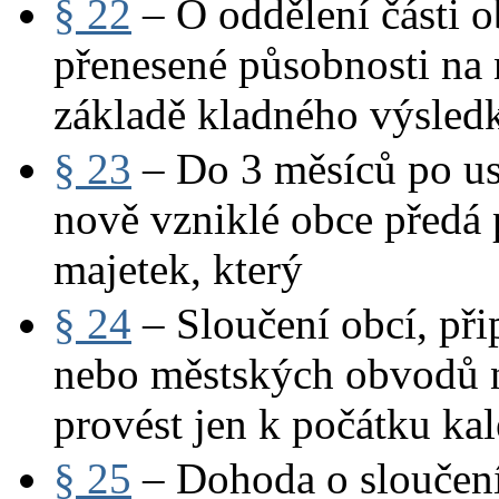
§ 22
– O oddělení části o
přenesené působnosti na 
základě kladného výsled
§ 23
– Do 3 měsíců po ust
nově vzniklé obce předá 
majetek, který
§ 24
– Sloučení obcí, při
nebo městských obvodů n
provést jen k počátku ka
§ 25
– Dohoda o sloučení