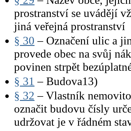
prostranství se uvádějí 
jiná veřejná prostranství
§ 30
– Označení ulic a ji
provede obec na svůj nák
povinen strpět bezúplatn
§ 31
– Budova13)
§ 32
– Vlastník nemovitos
označit budovu čísly ur
udržovat je v řádném sta