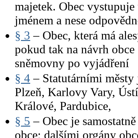
majetek. Obec vystupuje
jménem a nese odpovědn
§ 3
– Obec, která má ales
pokud tak na návrh obce 
sněmovny po vyjádření
§ 4
– Statutárními městy
Plzeň, Karlovy Vary, Úst
Králové, Pardubice,
§ 5
– Obec je samostatně
obce; dalšími orgány obce