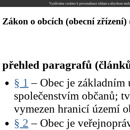
Využíváme cookies k personalizaci reklam a abychom mohl
Zákon o obcích (obecní zřízení) 
přehled paragrafů (článků
§ 1
– Obec je základním
společenstvím občanů; tvo
vymezen hranicí území o
§ 2
– Obec je veřejnopráv