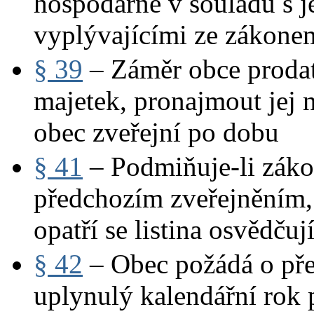
hospodárně v souladu s j
vyplývajícími ze zákone
§ 39
– Záměr obce prodat
majetek, pronajmout jej
obec zveřejní po dobu
§ 41
– Podmiňuje-li záko
předchozím zveřejněním,
opatří se listina osvědčují
§ 42
– Obec požádá o př
uplynulý kalendářní rok 