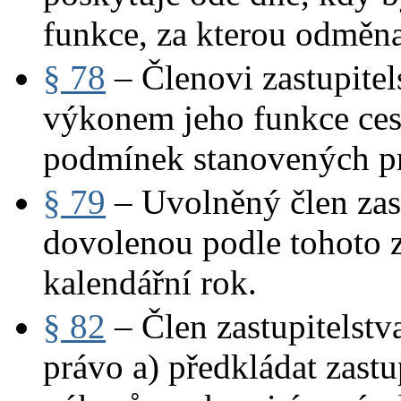
funkce, za kterou odměn
§ 78
– Členovi zastupitels
výkonem jeho funkce cest
podmínek stanovených p
§ 79
– Uvolněný člen zas
dovolenou podle tohoto z
kalendářní rok.
§ 82
– Člen zastupitelstv
právo a) předkládat zastu