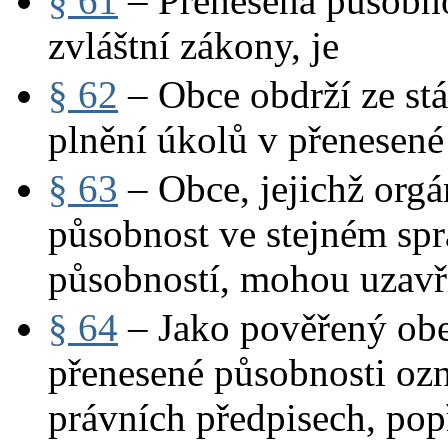
§ 61
– Přenesená působnos
zvláštní zákony, je
§ 62
– Obce obdrží ze stá
plnění úkolů v přenesené
§ 63
– Obce, jejichž org
působnost ve stejném sp
působností, mohou uzavř
§ 64
– Jako pověřený obe
přenesené působnosti oz
právních předpisech, pop