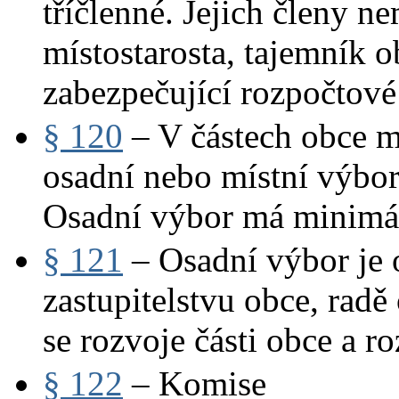
tříčlenné. Jejich členy n
místostarosta, tajemník 
zabezpečující rozpočtové
§ 120
– V částech obce mů
osadní nebo místní výbor
Osadní výbor má minimá
§ 121
– Osadní výbor je 
zastupitelstvu obce, rad
se rozvoje části obce a r
§ 122
– Komise