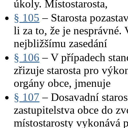
úkoly. Místostarosta,
§ 105
– Starosta pozasta
li za to, že je nesprávné
nejbližšímu zasedání
§ 106
– V případech stan
zřizuje starosta pro výko
orgány obce, jmenuje
§ 107
– Dosavadní staros
zastupitelstva obce do z
místostarosty vykonává 