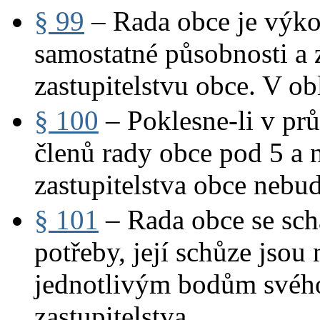
§ 99
– Rada obce je výko
samostatné působnosti a 
zastupitelstvu obce. V obl
§ 100
– Poklesne-li v pr
členů rady obce pod 5 a 
zastupitelstva obce nebu
§ 101
– Rada obce se sch
potřeby, její schůze jso
jednotlivým bodům svého 
zastupitelstva