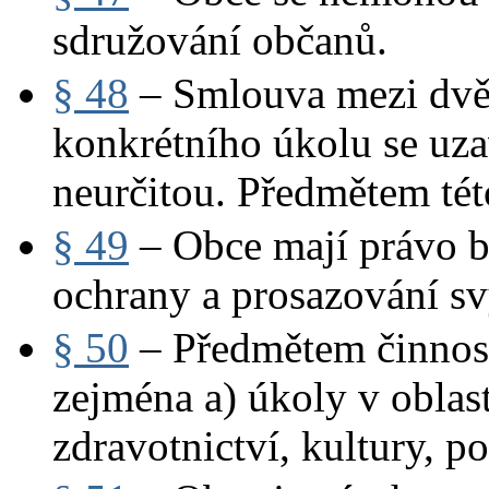
sdružování občanů.
§ 48
– Smlouva mezi dvě
konkrétního úkolu se uza
neurčitou. Předmětem tét
§ 49
– Obce mají právo b
ochrany a prosazování s
§ 50
– Předmětem činnos
zejména a) úkoly v oblasti
zdravotnictví, kultury, p