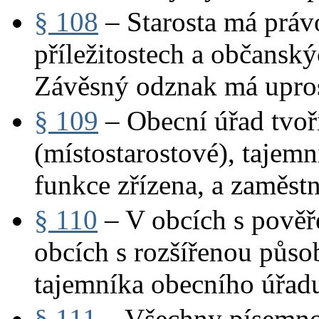
§ 108
– Starosta má práv
příležitostech a občansk
Závěsný odznak má upro
§ 109
– Obecní úřad tvoří
(místostarostové), tajemn
funkce zřízena, a zaměst
§ 110
– V obcích s pově
obcích s rozšířenou působ
tajemníka obecního úřadu
§ 111
– Všechny písemno