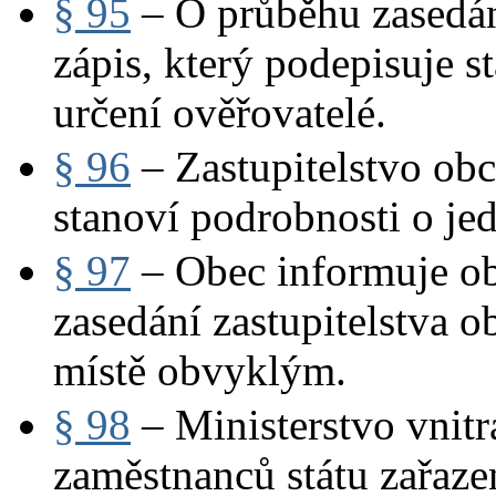
§ 95
– O průběhu zasedání
zápis, který podepisuje s
určení ověřovatelé.
§ 96
– Zastupitelstvo obc
stanoví podrobnosti o jed
§ 97
– Obec informuje ob
zasedání zastupitelstva 
místě obvyklým.
§ 98
– Ministerstvo vnitr
zaměstnanců státu zařaze