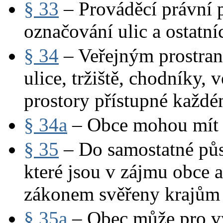
§ 33
– Prováděcí právní p
označování ulic a ostatní
§ 34
– Veřejným prostran
ulice, tržiště, chodníky, 
prostory přístupné každ
§ 34a
– Obce mohou mít z
§ 35
– Do samostatné půso
které jsou v zájmu obce 
zákonem svěřeny krajům
§ 35a
– Obec může pro v