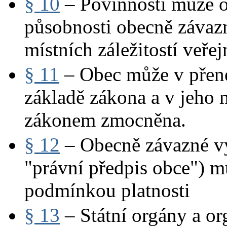
§ 10
– Povinnosti může o
působnosti obecně závaz
místních záležitostí veře
§ 11
– Obec může v přene
základě zákona a v jeho m
zákonem zmocněna.
§ 12
– Obecně závazné vyh
"právní předpis obce") mu
podmínkou platnosti
§ 13
– Státní orgány a or