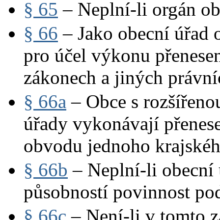
§ 65
– Neplní-li orgán ob
§ 66
– Jako obecní úřad o
pro účel výkonu přenese
zákonech a jiných právní
§ 66a
– Obce s rozšířenou
úřady vykonávají přenes
obvodu jednoho krajské
§ 66b
– Neplní-li obecní 
působností povinnost pod
§ 66c
– Není-li v tomto z