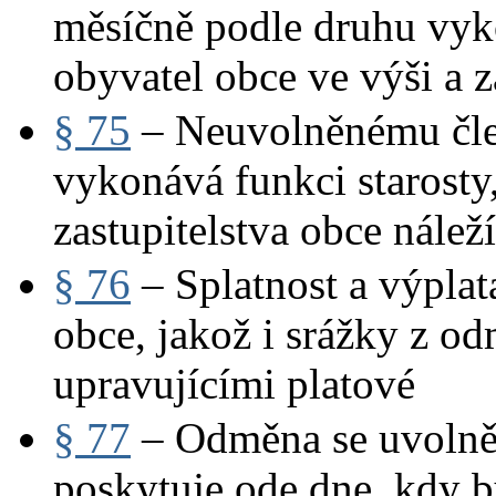
měsíčně podle druhu vyk
obyvatel obce ve výši a z
§ 75
– Neuvolněnému člen
vykonává funkci starosty
zastupitelstva obce nále
§ 76
– Splatnost a výplat
obce, jakož i srážky z o
upravujícími platové
§ 77
– Odměna se uvolněn
poskytuje ode dne, kdy 