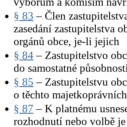
výborům a komisím náv
§ 83
– Člen zastupitelstv
zasedání zastupitelstva o
orgánů obce, je-li jejich
§ 84
– Zastupitelstvo obc
do samostatné působnosti
§ 85
– Zastupitelstvu ob
o těchto majetkoprávníc
§ 87
– K platnému usnesen
rozhodnutí nebo volbě je