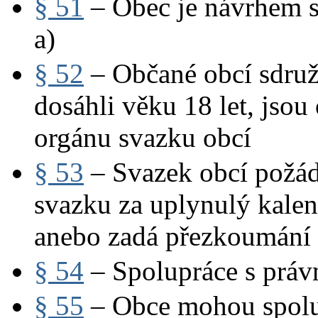
§ 51
– Obec je návrhem s
a)
§ 52
– Občané obcí sdruž
dosáhli věku 18 let, jsou
orgánu svazku obcí
§ 53
– Svazek obcí požá
svazku za uplynulý kalen
anebo zadá přezkoumání
§ 54
– Spolupráce s práv
§ 55
– Obce mohou spolup