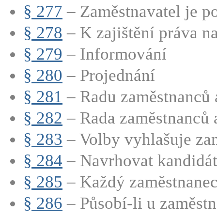
§ 277
– Zaměstnavatel je po
§ 278
– K zajištění práva na
§ 279
– Informování
§ 280
– Projednání
§ 281
– Radu zaměstnanců a
§ 282
– Rada zaměstnanců a
§ 283
– Volby vyhlašuje zam
§ 284
– Navrhovat kandidát
§ 285
– Každý zaměstnanec 
§ 286
– Působí-li u zaměstna