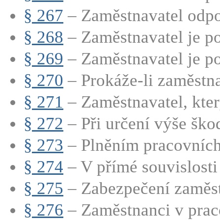
§ 267
– Zaměstnavatel odpo
§ 268
– Zaměstnavatel je po
§ 269
– Zaměstnavatel je po
§ 270
– Prokáže-li zaměstnav
§ 271
– Zaměstnavatel, kter
§ 272
– Při určení výše škod
§ 273
– Plněním pracovních 
§ 274
– V přímé souvislosti 
§ 275
– Zabezpečení zaměst
§ 276
– Zaměstnanci v prac