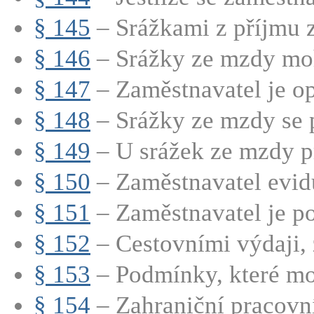
§ 145
– Srážkami z příjmu z
§ 146
– Srážky ze mzdy moh
§ 147
– Zaměstnavatel je op
§ 148
– Srážky ze mzdy se p
§ 149
– U srážek ze mzdy p
§ 150
– Zaměstnavatel evidu
§ 151
– Zaměstnavatel je po
§ 152
– Cestovními výdaji, z
§ 153
– Podmínky, které moh
§ 154
– Zahraniční pracovní 