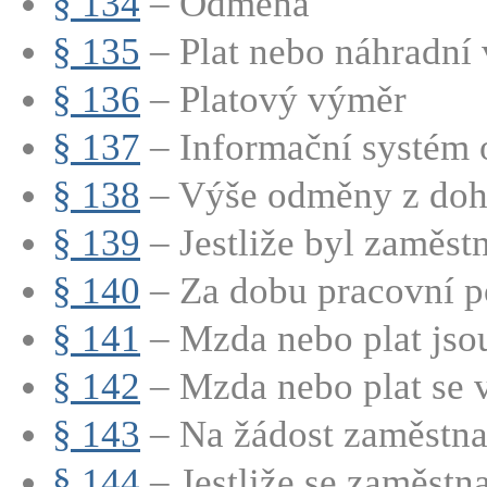
§ 134
– Odměna
§ 135
– Plat nebo náhradní v
§ 136
– Platový výměr
§ 137
– Informační systém 
§ 138
– Výše odměny z doh
§ 139
– Jestliže byl zaměstn
§ 140
– Za dobu pracovní po
§ 141
– Mzda nebo plat jsou
§ 142
– Mzda nebo plat se v
§ 143
– Na žádost zaměstnan
§ 144
– Jestliže se zaměstnav