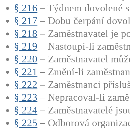
§ 216
– Týdnem dovolené se
§ 217
– Dobu čerpání dovole
§ 218
– Zaměstnavatel je po
§ 219
– Nastoupí-li zaměstn
§ 220
– Zaměstnavatel může
§ 221
– Změní-li zaměstnane
§ 222
– Zaměstnanci přísluší
§ 223
– Nepracoval-li zaměs
§ 224
– Zaměstnavatelé jsou
§ 225
– Odborová organizac