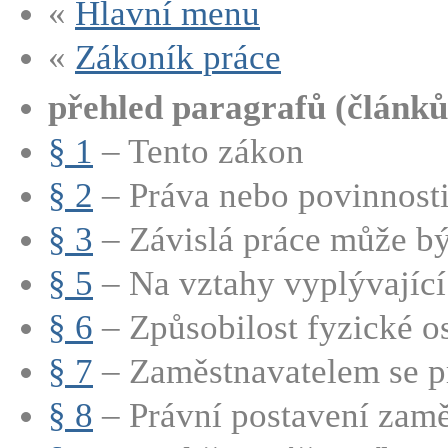
«
Hlavní menu
«
Zákoník práce
přehled paragrafů (článků
§ 1
– Tento zákon
§ 2
– Práva nebo povinnosti 
§ 3
– Závislá práce může bý
§ 5
– Na vztahy vyplývající 
§ 6
– Způsobilost fyzické os
§ 7
– Zaměstnavatelem se pr
§ 8
– Právní postavení zamě