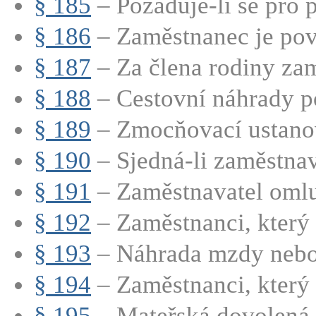
§ 185
– Požaduje-li se pro p
§ 186
– Zaměstnanec je povi
§ 187
– Za člena rodiny zam
§ 188
– Cestovní náhrady p
§ 189
– Zmocňovací ustano
§ 190
– Sjedná-li zaměstnava
§ 191
– Zaměstnavatel omluv
§ 192
– Zaměstnanci, který 
§ 193
– Náhrada mzdy nebo p
§ 194
– Zaměstnanci, který p
§ 195
– Mateřská dovolená