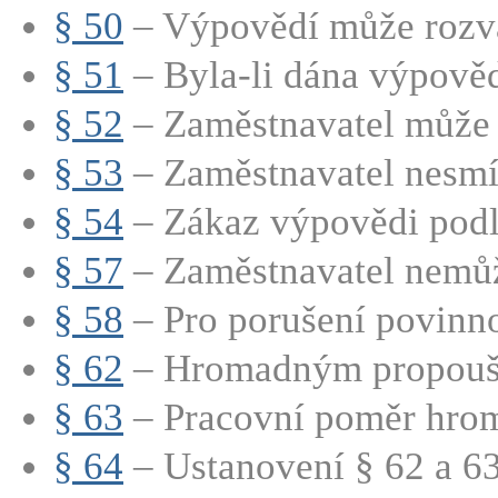
§ 50
– Výpovědí může rozvá
§ 51
– Byla-li dána výpověď
§ 52
– Zaměstnavatel může 
§ 53
– Zaměstnavatel nesmí 
§ 54
– Zákaz výpovědi podle
§ 57
– Zaměstnavatel nemůže
§ 58
– Pro porušení povinno
§ 62
– Hromadným propouště
§ 63
– Pracovní poměr hrom
§ 64
– Ustanovení § 62 a 63 