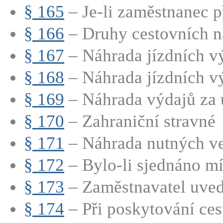
§ 165
– Je-li zaměstnanec př
§ 166
– Druhy cestovních n
§ 167
– Náhrada jízdních v
§ 168
– Náhrada jízdních vý
§ 169
– Náhrada výdajů za 
§ 170
– Zahraniční stravné
§ 171
– Náhrada nutných ved
§ 172
– Bylo-li sjednáno mí
§ 173
– Zaměstnavatel uvede
§ 174
– Při poskytování cest