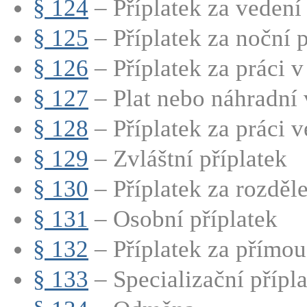
§ 124
– Příplatek za vedení
§ 125
– Příplatek za noční p
§ 126
– Příplatek za práci v
§ 127
– Plat nebo náhradní v
§ 128
– Příplatek za práci ve
§ 129
– Zvláštní příplatek
§ 130
– Příplatek za rozdě
§ 131
– Osobní příplatek
§ 132
– Příplatek za přímou
§ 133
– Specializační přípla