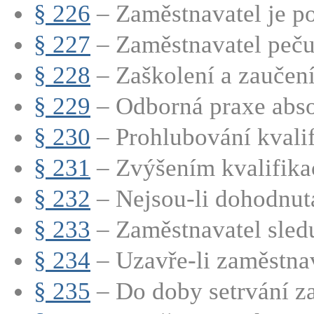
§ 226
– Zaměstnavatel je po
§ 227
– Zaměstnavatel pečuj
§ 228
– Zaškolení a zaučen
§ 229
– Odborná praxe abso
§ 230
– Prohlubování kvali
§ 231
– Zvýšením kvalifikac
§ 232
– Nejsou-li dohodnuta
§ 233
– Zaměstnavatel sledu
§ 234
– Uzavře-li zaměstnava
§ 235
– Do doby setrvání za