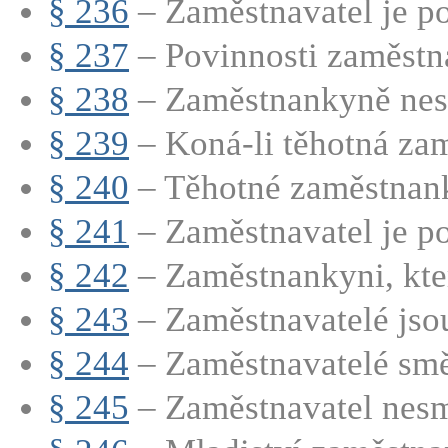
§ 236
– Zaměstnavatel je po
§ 237
– Povinnosti zaměstna
§ 238
– Zaměstnankyně nesm
§ 239
– Koná-li těhotná zam
§ 240
– Těhotné zaměstnank
§ 241
– Zaměstnavatel je po
§ 242
– Zaměstnankyni, která
§ 243
– Zaměstnavatelé jsou
§ 244
– Zaměstnavatelé směj
§ 245
– Zaměstnavatel nesmí