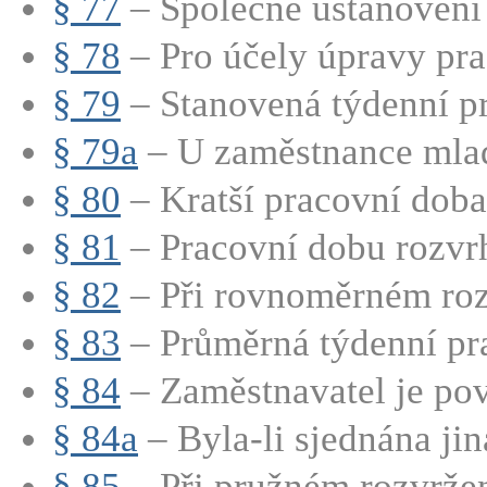
§ 77
– Společné ustanovení
§ 78
– Pro účely úpravy pra
§ 79
– Stanovená týdenní pr
§ 79a
– U zaměstnance mladš
§ 80
– Kratší pracovní doba
§ 81
– Pracovní dobu rozvrh
§ 82
– Při rovnoměrném rozv
§ 83
– Průměrná týdenní pra
§ 84
– Zaměstnavatel je pov
§ 84a
– Byla-li sjednána jin
§ 85
– Při pružném rozvržen