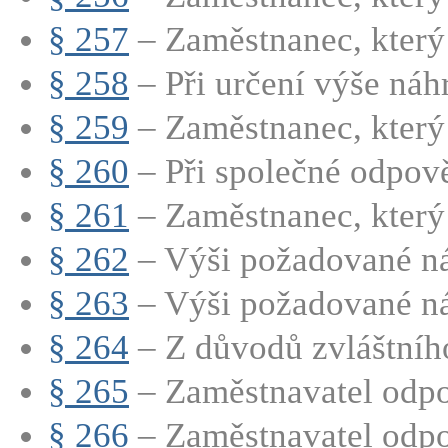
§ 257
– Zaměstnanec, který 
§ 258
– Při určení výše náhr
§ 259
– Zaměstnanec, který 
§ 260
– Při společné odpově
§ 261
– Zaměstnanec, který j
§ 262
– Výši požadované ná
§ 263
– Výši požadované ná
§ 264
– Z důvodů zvláštního 
§ 265
– Zaměstnavatel odpo
§ 266
– Zaměstnavatel odpov