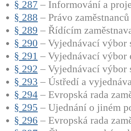
§ 287
– Informování a proj
§ 288
– Právo zaměstnanců 
§ 289
– Řídícím zaměstnavat
§ 290
– Vyjednávací výbor s
§ 291
– Vyjednávací výbor d
§ 292
– Vyjednávací výbor s
§ 293
– Ústředí a vyjednáva
§ 294
– Evropská rada zamě
§ 295
– Ujednání o jiném po
§ 296
– Evropská rada zamě