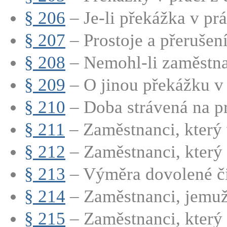
§ 206
– Je-li překážka v prá
§ 207
– Prostoje a přerušení
§ 208
– Nemohl-li zaměstna
§ 209
– O jinou překážku v p
§ 210
– Doba strávená na pr
§ 211
– Zaměstnanci, který 
§ 212
– Zaměstnanci, který 
§ 213
– Výměra dovolené či
§ 214
– Zaměstnanci, jemuž 
§ 215
– Zaměstnanci, který p