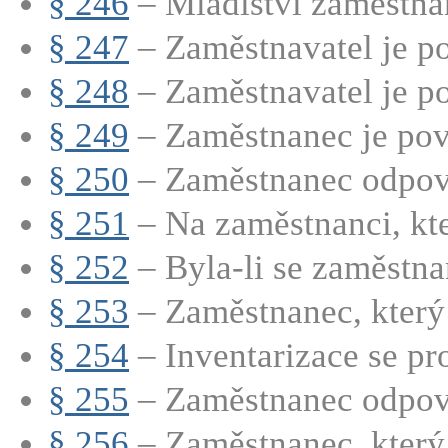
§ 246
– Mladiství zaměstnan
§ 247
– Zaměstnavatel je po
§ 248
– Zaměstnavatel je po
§ 249
– Zaměstnanec je povi
§ 250
– Zaměstnanec odpoví
§ 251
– Na zaměstnanci, kt
§ 252
– Byla-li se zaměstna
§ 253
– Zaměstnanec, který 
§ 254
– Inventarizace se pro
§ 255
– Zaměstnanec odpovíd
§ 256
– Zaměstnanec, který 