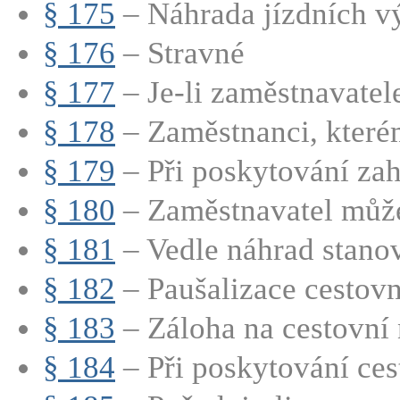
§ 175
– Náhrada jízdních v
§ 176
– Stravné
§ 177
– Je-li zaměstnavatel
§ 178
– Zaměstnanci, které
§ 179
– Při poskytování zah
§ 180
– Zaměstnavatel může
§ 181
– Vedle náhrad stanov
§ 182
– Paušalizace cestov
§ 183
– Záloha na cestovní 
§ 184
– Při poskytování cest