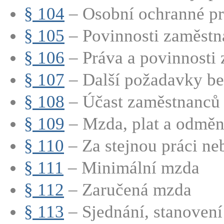
§ 104
– Osobní ochranné pra
§ 105
– Povinnosti zaměstna
§ 106
– Práva a povinnosti
§ 107
– Další požadavky bez
§ 108
– Účast zaměstnanců n
§ 109
– Mzda, plat a odměn
§ 110
– Za stejnou práci neb
§ 111
– Minimální mzda
§ 112
– Zaručená mzda
§ 113
– Sjednání, stanovení 