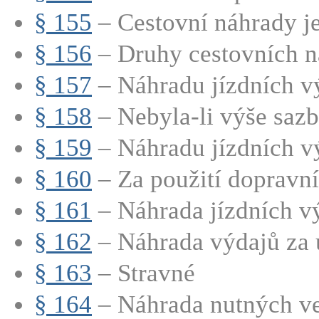
§ 155
– Cestovní náhrady je
§ 156
– Druhy cestovních n
§ 157
– Náhradu jízdních vý
§ 158
– Nebyla-li výše sazb
§ 159
– Náhradu jízdních vý
§ 160
– Za použití dopravníh
§ 161
– Náhrada jízdních vý
§ 162
– Náhrada výdajů za 
§ 163
– Stravné
§ 164
– Náhrada nutných ved