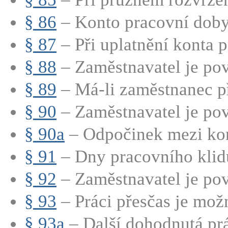
§ 86
– Konto pracovní doby j
§ 87
– Při uplatnění konta p
§ 88
– Zaměstnavatel je pov
§ 89
– Má-li zaměstnanec př
§ 90
– Zaměstnavatel je pov
§ 90a
– Odpočinek mezi kon
§ 91
– Dny pracovního klidu
§ 92
– Zaměstnavatel je pov
§ 93
– Práci přesčas je mož
§ 93a
– Další dohodnutá prá