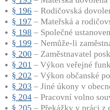
§ 196
– Rodičovská dovole
§ 197
– Mateřská a rodičovs
§ 198
– Společné ustanovení
§ 199
– Nemůže-li zaměstna
§ 200
– Zaměstnavatel posk
§ 201
– Výkon veřejné fun
§ 202
– Výkon občanské po
§ 203
– Jiné úkony v obec
§ 204
– Pracovní volno souvi
§ 205
– Překážky v práci z 