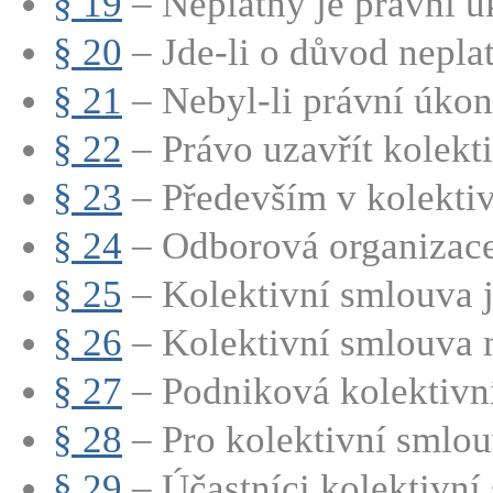
§ 19
– Neplatný je právní úk
§ 20
– Jde-li o důvod neplatn
§ 21
– Nebyl-li právní úkon
§ 22
– Právo uzavřít kolekti
§ 23
– Především v kolektiv
§ 24
– Odborová organizace 
§ 25
– Kolektivní smlouva j
§ 26
– Kolektivní smlouva m
§ 27
– Podniková kolektivní
§ 28
– Pro kolektivní smlouv
§ 29
– Účastníci kolektivní 