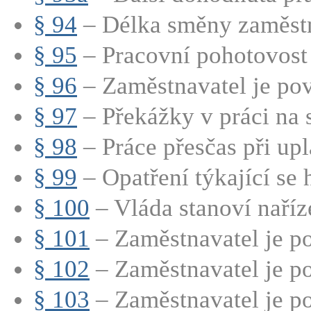
§ 94
– Délka směny zaměstn
§ 95
– Pracovní pohotovost 
§ 96
– Zaměstnavatel je pov
§ 97
– Překážky v práci na s
§ 98
– Práce přesčas při upla
§ 99
– Opatření týkající se 
§ 100
– Vláda stanoví naříz
§ 101
– Zaměstnavatel je po
§ 102
– Zaměstnavatel je po
§ 103
– Zaměstnavatel je p