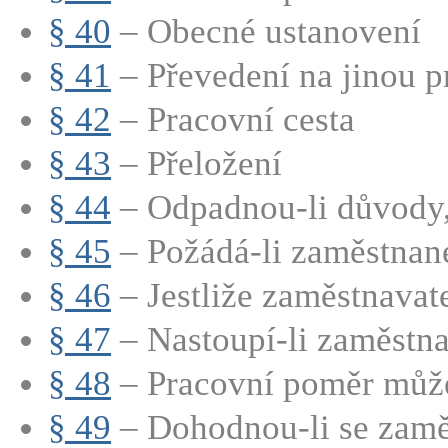
§ 40
– Obecné ustanovení
§ 41
– Převedení na jinou p
§ 42
– Pracovní cesta
§ 43
– Přeložení
§ 44
– Odpadnou-li důvody, 
§ 45
– Požádá-li zaměstnane
§ 46
– Jestliže zaměstnavate
§ 47
– Nastoupí-li zaměstna
§ 48
– Pracovní poměr může 
§ 49
– Dohodnou-li se zaměs