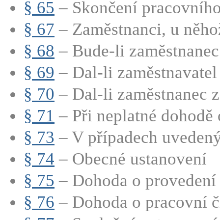
§ 65
– Skončení pracovního
§ 67
– Zaměstnanci, u něhož
§ 68
– Bude-li zaměstnanec 
§ 69
– Dal-li zaměstnavatel 
§ 70
– Dal-li zaměstnanec z
§ 71
– Při neplatné dohodě o
§ 73
– V případech uvedenýc
§ 74
– Obecné ustanovení
§ 75
– Dohoda o provedení 
§ 76
– Dohoda o pracovní č