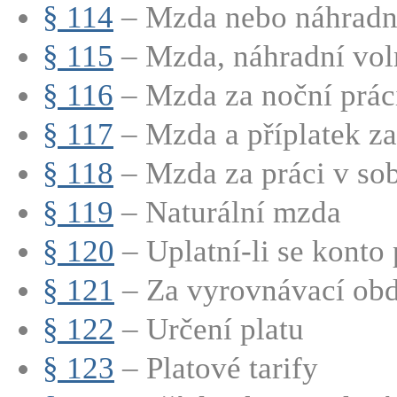
§ 114
– Mzda nebo náhradní
§ 115
– Mzda, náhradní voln
§ 116
– Mzda za noční prác
§ 117
– Mzda a příplatek za 
§ 118
– Mzda za práci v sobo
§ 119
– Naturální mzda
§ 120
– Uplatní-li se konto 
§ 121
– Za vyrovnávací obdo
§ 122
– Určení platu
§ 123
– Platové tarify