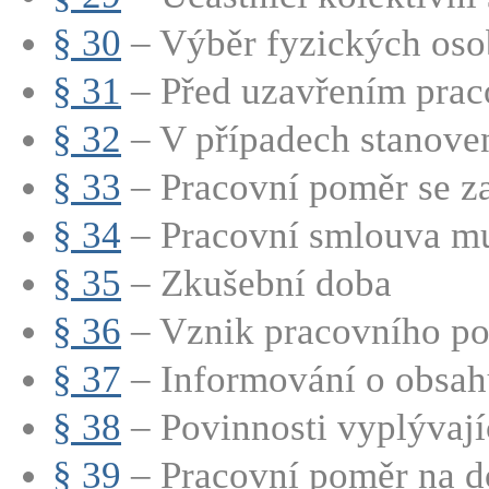
§ 30
– Výběr fyzických osob
§ 31
– Před uzavřením praco
§ 32
– V případech stanoven
§ 33
– Pracovní poměr se za
§ 34
– Pracovní smlouva mu
§ 35
– Zkušební doba
§ 36
– Vznik pracovního p
§ 37
– Informování o obsahu
§ 38
– Povinnosti vyplývající
§ 39
– Pracovní poměr na d