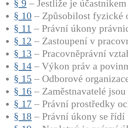
§ 9
– Jestliže je účastníkem 
§ 10
– Způsobilost fyzické 
§ 11
– Právní úkony právnic
§ 12
– Zastoupení v pracovn
§ 13
– Pracovněprávní vztah
§ 14
– Výkon práv a povinno
§ 15
– Odborové organizac
§ 16
– Zaměstnavatelé jsou 
§ 17
– Právní prostředky oc
§ 18
– Právní úkony se řídí 