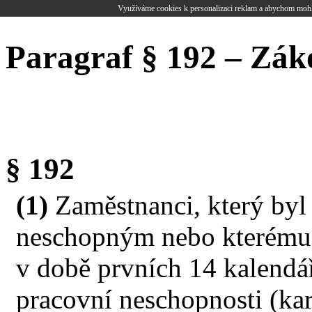
Využíváme cookies k personalizaci reklam a abychom mohl
Paragraf § 192 – Zák
§ 192
(1)
Zaměstnanci, který byl
neschopným nebo kterému b
v době prvních 14 kalendá
pracovní neschopnosti (ka