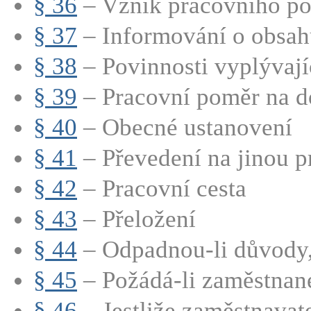
§ 36
– Vznik pracovního p
§ 37
– Informování o obsahu
§ 38
– Povinnosti vyplývající
§ 39
– Pracovní poměr na d
§ 40
– Obecné ustanovení
§ 41
– Převedení na jinou p
§ 42
– Pracovní cesta
§ 43
– Přeložení
§ 44
– Odpadnou-li důvody, 
§ 45
– Požádá-li zaměstnane
§ 46
– Jestliže zaměstnavate