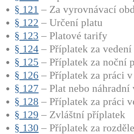
§ 121
– Za vyrovnávací obdo
§ 122
– Určení platu
§ 123
– Platové tarify
§ 124
– Příplatek za vedení
§ 125
– Příplatek za noční p
§ 126
– Příplatek za práci v
§ 127
– Plat nebo náhradní v
§ 128
– Příplatek za práci ve
§ 129
– Zvláštní příplatek
§ 130
– Příplatek za rozdě