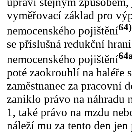
upraví stejným způsobem, 
vyměřovací základ pro vý
64)
nemocenského pojištění
se příslušná redukční hran
64
nemocenského pojištění
poté zaokrouhlí na haléře
zaměstnanec za pracovní d
zaniklo právo na náhradu 
1, také právo na mzdu nebo
náleží mu za tento den je