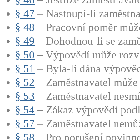
§ 47
– Nastoupí-li zaměstna
§ 48
– Pracovní poměr může 
§ 49
– Dohodnou-li se zaměs
§ 50
– Výpovědí může rozvá
§ 51
– Byla-li dána výpověď
§ 52
– Zaměstnavatel může 
§ 53
– Zaměstnavatel nesmí 
§ 54
– Zákaz výpovědi podle
§ 57
– Zaměstnavatel nemůže
§ 58
– Pro porušení povinno