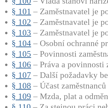
§ 100
– Vláda stanoví naříz
§ 101
– Zaměstnavatel je po
§ 102
– Zaměstnavatel je po
§ 103
– Zaměstnavatel je p
§ 104
– Osobní ochranné pra
§ 105
– Povinnosti zaměstna
§ 106
– Práva a povinnosti
§ 107
– Další požadavky bez
§ 108
– Účast zaměstnanců n
§ 109
– Mzda, plat a odměn
§ 110
– Za stejnou práci neb