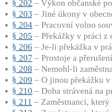
§ 202
– Výkon občanské po
§ 203
– Jiné úkony v obec
§ 204
– Pracovní volno souvi
§ 205
– Překážky v práci z 
§ 206
– Je-li překážka v prá
§ 207
– Prostoje a přerušení
§ 208
– Nemohl-li zaměstna
§ 209
– O jinou překážku v p
§ 210
– Doba strávená na pr
§ 211
– Zaměstnanci, který 