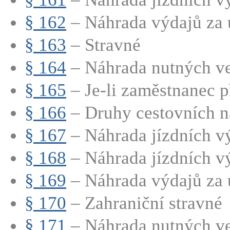
§ 162
– Náhrada výdajů za 
§ 163
– Stravné
§ 164
– Náhrada nutných ved
§ 165
– Je-li zaměstnanec př
§ 166
– Druhy cestovních n
§ 167
– Náhrada jízdních v
§ 168
– Náhrada jízdních vý
§ 169
– Náhrada výdajů za 
§ 170
– Zahraniční stravné
§ 171
– Náhrada nutných ved