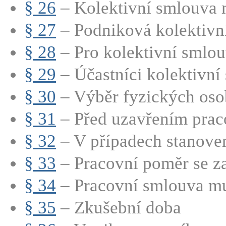
§ 26
– Kolektivní smlouva m
§ 27
– Podniková kolektivní
§ 28
– Pro kolektivní smlouv
§ 29
– Účastníci kolektivní 
§ 30
– Výběr fyzických osob
§ 31
– Před uzavřením praco
§ 32
– V případech stanoven
§ 33
– Pracovní poměr se za
§ 34
– Pracovní smlouva mu
§ 35
– Zkušební doba