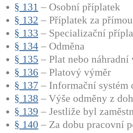
§ 131
– Osobní příplatek
§ 132
– Příplatek za přímou
§ 133
– Specializační přípla
§ 134
– Odměna
§ 135
– Plat nebo náhradní v
§ 136
– Platový výměr
§ 137
– Informační systém 
§ 138
– Výše odměny z doh
§ 139
– Jestliže byl zaměstn
§ 140
– Za dobu pracovní po