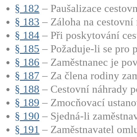
§ 182
– Paušalizace cestov
§ 183
– Záloha na cestovní 
§ 184
– Při poskytování cest
§ 185
– Požaduje-li se pro p
§ 186
– Zaměstnanec je povi
§ 187
– Za člena rodiny zam
§ 188
– Cestovní náhrady p
§ 189
– Zmocňovací ustano
§ 190
– Sjedná-li zaměstnava
§ 191
– Zaměstnavatel omluv