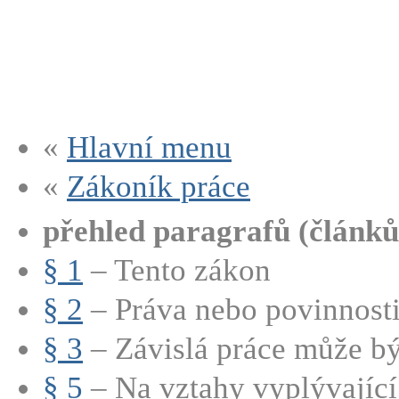
«
Hlavní menu
«
Zákoník práce
přehled paragrafů (článků
§ 1
– Tento zákon
§ 2
– Práva nebo povinnosti 
§ 3
– Závislá práce může bý
§ 5
– Na vztahy vyplývající 