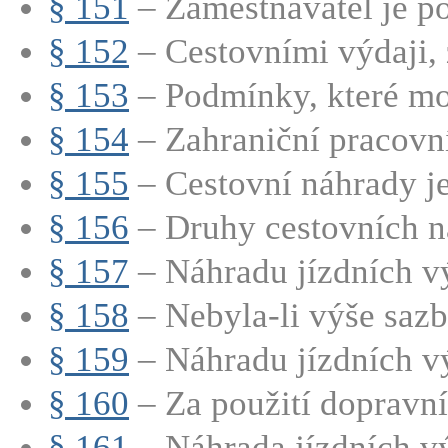
§ 151
– Zaměstnavatel je po
§ 152
– Cestovními výdaji, z
§ 153
– Podmínky, které moh
§ 154
– Zahraniční pracovní 
§ 155
– Cestovní náhrady je
§ 156
– Druhy cestovních n
§ 157
– Náhradu jízdních vý
§ 158
– Nebyla-li výše sazb
§ 159
– Náhradu jízdních vý
§ 160
– Za použití dopravníh
§ 161
– Náhrada jízdních vý