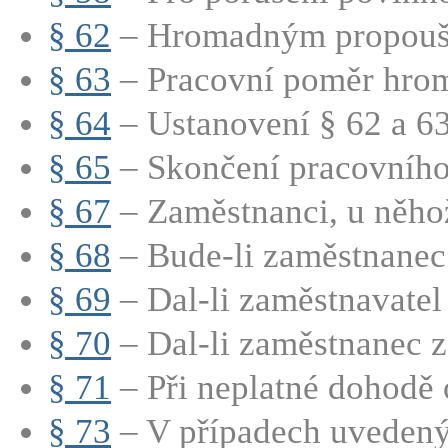
§ 62
– Hromadným propouště
§ 63
– Pracovní poměr hrom
§ 64
– Ustanovení § 62 a 63 
§ 65
– Skončení pracovního
§ 67
– Zaměstnanci, u něhož
§ 68
– Bude-li zaměstnanec 
§ 69
– Dal-li zaměstnavatel 
§ 70
– Dal-li zaměstnanec z
§ 71
– Při neplatné dohodě o
§ 73
– V případech uvedenýc