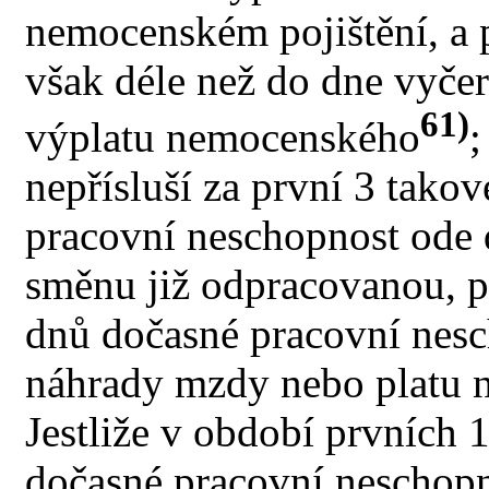
nemocenském pojištění, a 
však déle než do dne vyče
61)
výplatu nemocenského
;
nepřísluší za první 3 takov
pracovní neschopnost ode
směnu již odpracovanou, p
dnů dočasné pracovní nesc
náhrady mzdy nebo platu 
Jestliže v období prvních 
dočasné pracovní neschopno