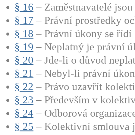
§ 16
– Zaměstnavatelé jsou 
§ 17
– Právní prostředky oc
§ 18
– Právní úkony se řídí 
§ 19
– Neplatný je právní úk
§ 20
– Jde-li o důvod neplatn
§ 21
– Nebyl-li právní úkon
§ 22
– Právo uzavřít kolekti
§ 23
– Především v kolektiv
§ 24
– Odborová organizace 
§ 25
– Kolektivní smlouva j