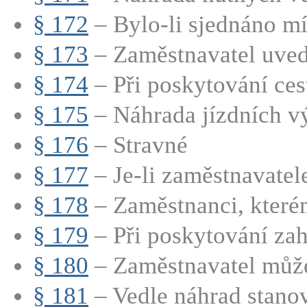
§ 172
– Bylo-li sjednáno mí
§ 173
– Zaměstnavatel uvede
§ 174
– Při poskytování cest
§ 175
– Náhrada jízdních v
§ 176
– Stravné
§ 177
– Je-li zaměstnavatel
§ 178
– Zaměstnanci, které
§ 179
– Při poskytování zah
§ 180
– Zaměstnavatel může
§ 181
– Vedle náhrad stanov