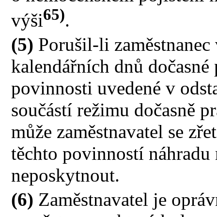
65)
výši
.
(5)
Porušil-li zaměstnanec
kalendářních dnů dočasné 
povinnosti uvedené v odsta
součástí režimu dočasně p
může zaměstnavatel se zře
těchto povinností náhradu 
neposkytnout.
(6)
Zaměstnavatel je opráv