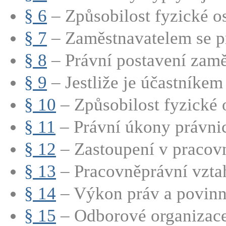
§ 6
– Způsobilost fyzické os
§ 7
– Zaměstnavatelem se pr
§ 8
– Právní postavení zamě
§ 9
– Jestliže je účastníkem 
§ 10
– Způsobilost fyzické 
§ 11
– Právní úkony právnic
§ 12
– Zastoupení v pracovn
§ 13
– Pracovněprávní vztah
§ 14
– Výkon práv a povinno
§ 15
– Odborové organizac