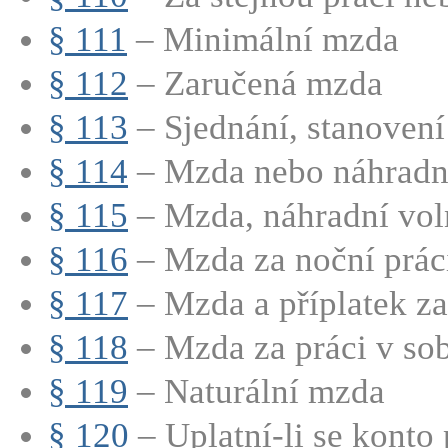
§ 111
– Minimální mzda
§ 112
– Zaručená mzda
§ 113
– Sjednání, stanovení 
§ 114
– Mzda nebo náhradní
§ 115
– Mzda, náhradní voln
§ 116
– Mzda za noční prác
§ 117
– Mzda a příplatek za 
§ 118
– Mzda za práci v sobo
§ 119
– Naturální mzda
§ 120
– Uplatní-li se konto 