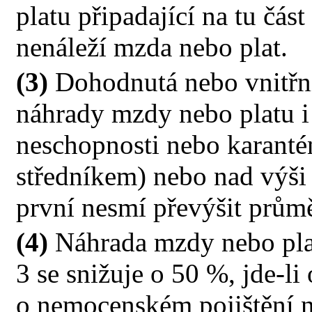
platu připadající na tu čás
nenáleží mzda nebo plat.
(3)
Dohodnutá nebo vnitřn
náhrady mzdy nebo platu i
neschopnosti nebo karantén
středníkem) nebo nad výši
první nesmí převýšit průmě
(4)
Náhrada mzdy nebo plat
3 se snižuje o 50 %, jde-li
o nemocenském pojištění 