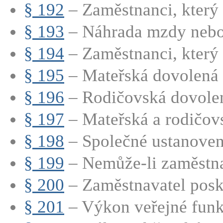
§ 192
– Zaměstnanci, který 
§ 193
– Náhrada mzdy nebo p
§ 194
– Zaměstnanci, který p
§ 195
– Mateřská dovolená
§ 196
– Rodičovská dovole
§ 197
– Mateřská a rodičovs
§ 198
– Společné ustanovení
§ 199
– Nemůže-li zaměstna
§ 200
– Zaměstnavatel posk
§ 201
– Výkon veřejné fun