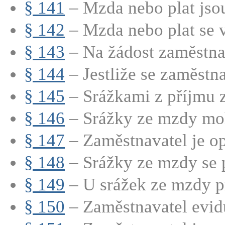
§ 141
– Mzda nebo plat jsou
§ 142
– Mzda nebo plat se v
§ 143
– Na žádost zaměstnan
§ 144
– Jestliže se zaměstnav
§ 145
– Srážkami z příjmu z
§ 146
– Srážky ze mzdy moh
§ 147
– Zaměstnavatel je op
§ 148
– Srážky ze mzdy se p
§ 149
– U srážek ze mzdy p
§ 150
– Zaměstnavatel evidu