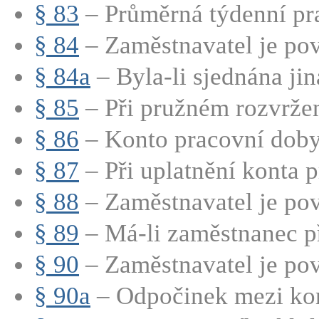
§ 83
– Průměrná týdenní pra
§ 84
– Zaměstnavatel je pov
§ 84a
– Byla-li sjednána jin
§ 85
– Při pružném rozvržen
§ 86
– Konto pracovní doby j
§ 87
– Při uplatnění konta p
§ 88
– Zaměstnavatel je pov
§ 89
– Má-li zaměstnanec př
§ 90
– Zaměstnavatel je pov
§ 90a
– Odpočinek mezi kon