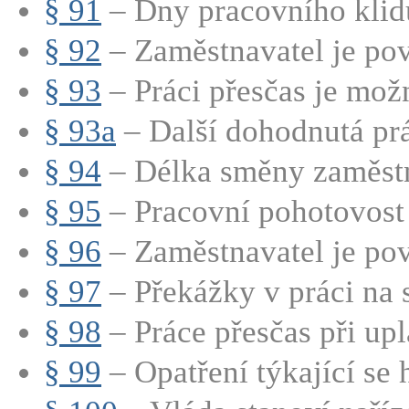
§ 91
– Dny pracovního klidu
§ 92
– Zaměstnavatel je pov
§ 93
– Práci přesčas je mož
§ 93a
– Další dohodnutá prá
§ 94
– Délka směny zaměstn
§ 95
– Pracovní pohotovost 
§ 96
– Zaměstnavatel je pov
§ 97
– Překážky v práci na s
§ 98
– Práce přesčas při upla
§ 99
– Opatření týkající se 