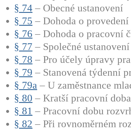
§ 74
– Obecné ustanovení
§ 75
– Dohoda o provedení 
§ 76
– Dohoda o pracovní č
§ 77
– Společné ustanovení
§ 78
– Pro účely úpravy pra
§ 79
– Stanovená týdenní pr
§ 79a
– U zaměstnance mladš
§ 80
– Kratší pracovní doba
§ 81
– Pracovní dobu rozvrh
§ 82
– Při rovnoměrném rozv