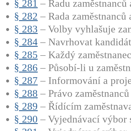
§ 281
– Radu zaměstnanců a
§ 282
– Rada zaměstnanců a
§ 283
– Volby vyhlašuje zam
§ 284
– Navrhovat kandidát
§ 285
– Každý zaměstnanec 
§ 286
– Působí-li u zaměstna
§ 287
– Informování a proj
§ 288
– Právo zaměstnanců 
§ 289
– Řídícím zaměstnavat
§ 290
– Vyjednávací výbor s