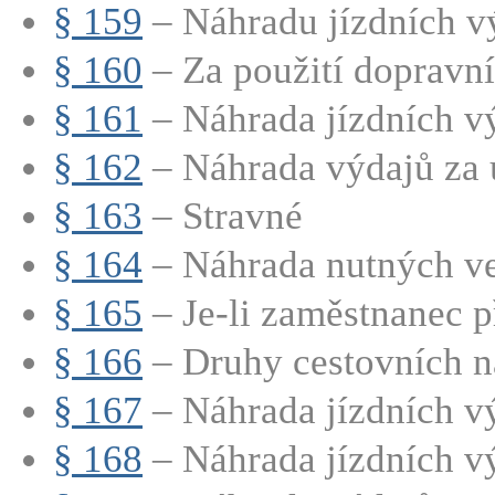
§ 159
– Náhradu jízdních vý
§ 160
– Za použití dopravníh
§ 161
– Náhrada jízdních vý
§ 162
– Náhrada výdajů za 
§ 163
– Stravné
§ 164
– Náhrada nutných ved
§ 165
– Je-li zaměstnanec př
§ 166
– Druhy cestovních n
§ 167
– Náhrada jízdních v
§ 168
– Náhrada jízdních vý