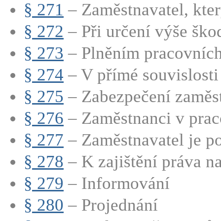
§ 271
– Zaměstnavatel, kter
§ 272
– Při určení výše škod
§ 273
– Plněním pracovních 
§ 274
– V přímé souvislosti 
§ 275
– Zabezpečení zaměst
§ 276
– Zaměstnanci v prac
§ 277
– Zaměstnavatel je po
§ 278
– K zajištění práva na
§ 279
– Informování
§ 280
– Projednání