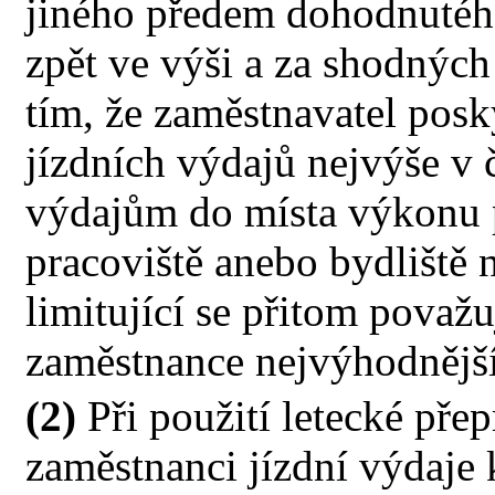
jiného předem dohodnutého
zpět ve výši a za shodnýc
tím, že zaměstnavatel pos
jízdních výdajů nejvýše v 
výdajům do místa výkonu 
pracoviště anebo bydliště 
limitující se přitom považu
zaměstnance nejvýhodnější
(2)
Při použití letecké pře
zaměstnanci jízdní výdaje 