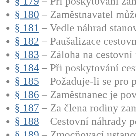
§ 179
– Při poskytování zah
§ 180
– Zaměstnavatel může
§ 181
– Vedle náhrad stanov
§ 182
– Paušalizace cestov
§ 183
– Záloha na cestovní 
§ 184
– Při poskytování cest
§ 185
– Požaduje-li se pro p
§ 186
– Zaměstnanec je povi
§ 187
– Za člena rodiny zam
§ 188
– Cestovní náhrady p
§ 189
– Zmocňovací ustano