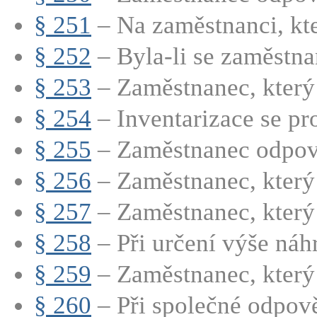
§ 251
– Na zaměstnanci, kt
§ 252
– Byla-li se zaměstna
§ 253
– Zaměstnanec, který 
§ 254
– Inventarizace se pro
§ 255
– Zaměstnanec odpovíd
§ 256
– Zaměstnanec, který 
§ 257
– Zaměstnanec, který 
§ 258
– Při určení výše náhr
§ 259
– Zaměstnanec, který 
§ 260
– Při společné odpově