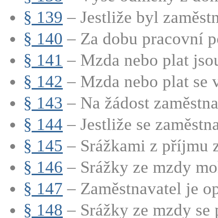
§ 139
– Jestliže byl zaměstn
§ 140
– Za dobu pracovní po
§ 141
– Mzda nebo plat jsou
§ 142
– Mzda nebo plat se v
§ 143
– Na žádost zaměstnan
§ 144
– Jestliže se zaměstnav
§ 145
– Srážkami z příjmu z
§ 146
– Srážky ze mzdy moh
§ 147
– Zaměstnavatel je op
§ 148
– Srážky ze mzdy se p