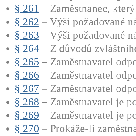
§ 261
– Zaměstnanec, který j
§ 262
– Výši požadované ná
§ 263
– Výši požadované ná
§ 264
– Z důvodů zvláštního 
§ 265
– Zaměstnavatel odpo
§ 266
– Zaměstnavatel odpov
§ 267
– Zaměstnavatel odpo
§ 268
– Zaměstnavatel je po
§ 269
– Zaměstnavatel je po
§ 270
– Prokáže-li zaměstnav