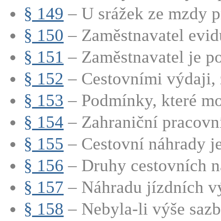
§ 149
– U srážek ze mzdy p
§ 150
– Zaměstnavatel evidu
§ 151
– Zaměstnavatel je po
§ 152
– Cestovními výdaji, z
§ 153
– Podmínky, které moh
§ 154
– Zahraniční pracovní 
§ 155
– Cestovní náhrady je
§ 156
– Druhy cestovních n
§ 157
– Náhradu jízdních vý
§ 158
– Nebyla-li výše sazb