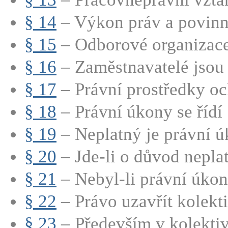
§ 14
– Výkon práv a povinno
§ 15
– Odborové organizac
§ 16
– Zaměstnavatelé jsou 
§ 17
– Právní prostředky oc
§ 18
– Právní úkony se řídí 
§ 19
– Neplatný je právní úk
§ 20
– Jde-li o důvod neplatn
§ 21
– Nebyl-li právní úkon
§ 22
– Právo uzavřít kolekti
§ 23
– Především v kolektiv