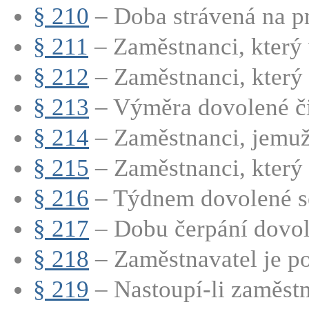
§ 210
– Doba strávená na pr
§ 211
– Zaměstnanci, který 
§ 212
– Zaměstnanci, který 
§ 213
– Výměra dovolené či
§ 214
– Zaměstnanci, jemuž 
§ 215
– Zaměstnanci, který p
§ 216
– Týdnem dovolené se
§ 217
– Dobu čerpání dovole
§ 218
– Zaměstnavatel je po
§ 219
– Nastoupí-li zaměstn