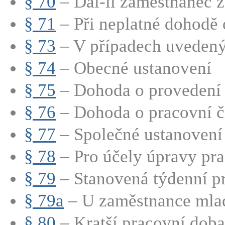
§ 70
– Dal-li zaměstnanec z
§ 71
– Při neplatné dohodě o
§ 73
– V případech uvedenýc
§ 74
– Obecné ustanovení
§ 75
– Dohoda o provedení 
§ 76
– Dohoda o pracovní č
§ 77
– Společné ustanovení
§ 78
– Pro účely úpravy pra
§ 79
– Stanovená týdenní pr
§ 79a
– U zaměstnance mladš
§ 80
– Kratší pracovní doba