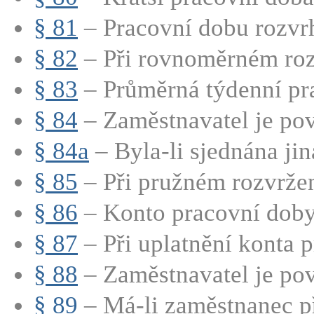
§ 81
– Pracovní dobu rozvrh
§ 82
– Při rovnoměrném rozv
§ 83
– Průměrná týdenní pra
§ 84
– Zaměstnavatel je pov
§ 84a
– Byla-li sjednána jin
§ 85
– Při pružném rozvržen
§ 86
– Konto pracovní doby j
§ 87
– Při uplatnění konta p
§ 88
– Zaměstnavatel je pov
§ 89
– Má-li zaměstnanec př