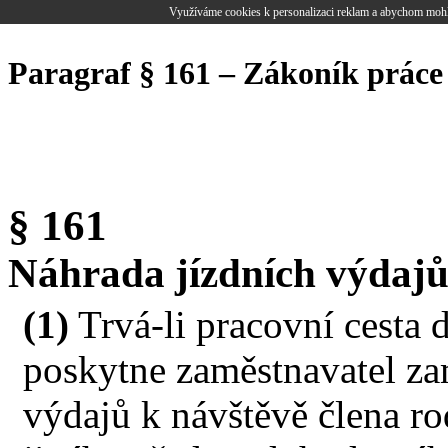
Využíváme cookies k personalizaci reklam a abychom mohl
Paragraf § 161 – Zákoník práce
§ 161
Náhrada jízdních výdajů
(1)
Trvá-li pracovní cesta 
poskytne zaměstnavatel za
výdajů k návštěvě člena ro