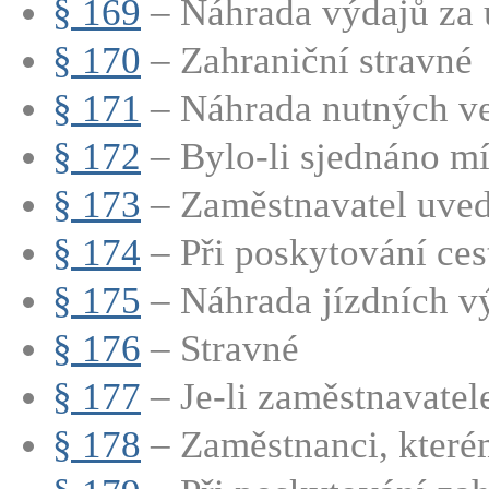
§ 169
– Náhrada výdajů za 
§ 170
– Zahraniční stravné
§ 171
– Náhrada nutných ved
§ 172
– Bylo-li sjednáno mí
§ 173
– Zaměstnavatel uvede
§ 174
– Při poskytování cest
§ 175
– Náhrada jízdních v
§ 176
– Stravné
§ 177
– Je-li zaměstnavatel
§ 178
– Zaměstnanci, které