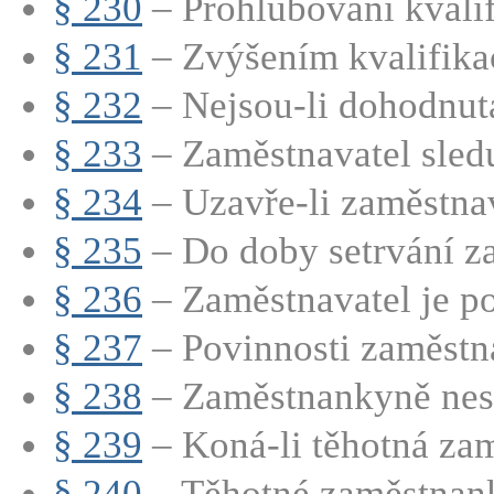
§ 230
– Prohlubování kvali
§ 231
– Zvýšením kvalifikac
§ 232
– Nejsou-li dohodnuta
§ 233
– Zaměstnavatel sledu
§ 234
– Uzavře-li zaměstnava
§ 235
– Do doby setrvání za
§ 236
– Zaměstnavatel je po
§ 237
– Povinnosti zaměstna
§ 238
– Zaměstnankyně nesm
§ 239
– Koná-li těhotná zam
§ 240
– Těhotné zaměstnank