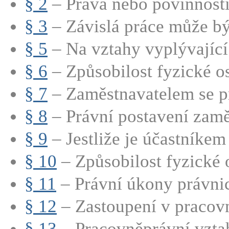
§ 2
– Práva nebo povinnosti 
§ 3
– Závislá práce může bý
§ 5
– Na vztahy vyplývající 
§ 6
– Způsobilost fyzické os
§ 7
– Zaměstnavatelem se pr
§ 8
– Právní postavení zamě
§ 9
– Jestliže je účastníkem 
§ 10
– Způsobilost fyzické 
§ 11
– Právní úkony právnic
§ 12
– Zastoupení v pracovn
§ 13
– Pracovněprávní vztah