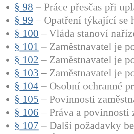
§ 98
– Práce přesčas při upla
§ 99
– Opatření týkající se 
§ 100
– Vláda stanoví naříz
§ 101
– Zaměstnavatel je po
§ 102
– Zaměstnavatel je po
§ 103
– Zaměstnavatel je p
§ 104
– Osobní ochranné pra
§ 105
– Povinnosti zaměstna
§ 106
– Práva a povinnosti
§ 107
– Další požadavky bez