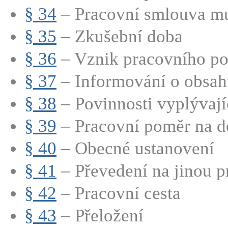
§ 34
– Pracovní smlouva mu
§ 35
– Zkušební doba
§ 36
– Vznik pracovního p
§ 37
– Informování o obsahu
§ 38
– Povinnosti vyplývající
§ 39
– Pracovní poměr na d
§ 40
– Obecné ustanovení
§ 41
– Převedení na jinou p
§ 42
– Pracovní cesta
§ 43
– Přeložení