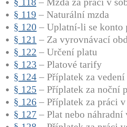
§ 118
– Mzda za práci v sobo
§ 119
– Naturální mzda
§ 120
– Uplatní-li se konto 
§ 121
– Za vyrovnávací obdo
§ 122
– Určení platu
§ 123
– Platové tarify
§ 124
– Příplatek za vedení
§ 125
– Příplatek za noční p
§ 126
– Příplatek za práci v
§ 127
– Plat nebo náhradní v
§ 128
– Příplatek za práci ve