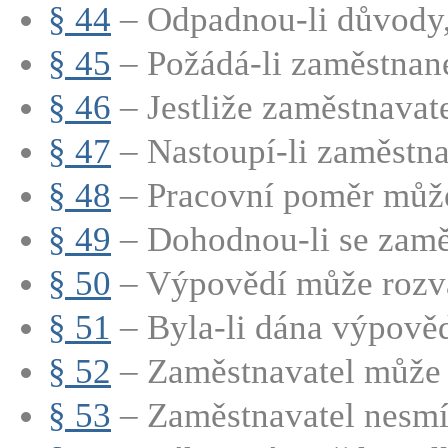
§ 44
– Odpadnou-li důvody, 
§ 45
– Požádá-li zaměstnane
§ 46
– Jestliže zaměstnavate
§ 47
– Nastoupí-li zaměstna
§ 48
– Pracovní poměr může 
§ 49
– Dohodnou-li se zaměs
§ 50
– Výpovědí může rozvá
§ 51
– Byla-li dána výpověď
§ 52
– Zaměstnavatel může 
§ 53
– Zaměstnavatel nesmí 