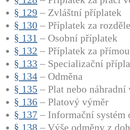
§ 129
– Zvláštní příplatek
§ 130
– Příplatek za rozdě
§ 131
– Osobní příplatek
§ 132
– Příplatek za přímou
§ 133
– Specializační přípla
§ 134
– Odměna
§ 135
– Plat nebo náhradní v
§ 136
– Platový výměr
§ 137
– Informační systém 
§ 138
– Výše odměny z doh