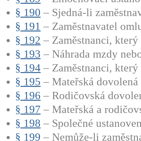
§ 190
– Sjedná-li zaměstnava
§ 191
– Zaměstnavatel omluv
§ 192
– Zaměstnanci, který 
§ 193
– Náhrada mzdy nebo p
§ 194
– Zaměstnanci, který p
§ 195
– Mateřská dovolená
§ 196
– Rodičovská dovole
§ 197
– Mateřská a rodičovs
§ 198
– Společné ustanovení
§ 199
– Nemůže-li zaměstna