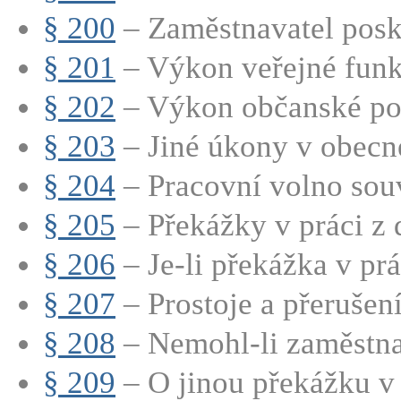
§ 200
– Zaměstnavatel posk
§ 201
– Výkon veřejné fun
§ 202
– Výkon občanské po
§ 203
– Jiné úkony v obec
§ 204
– Pracovní volno souvi
§ 205
– Překážky v práci z 
§ 206
– Je-li překážka v prá
§ 207
– Prostoje a přerušení
§ 208
– Nemohl-li zaměstna
§ 209
– O jinou překážku v p