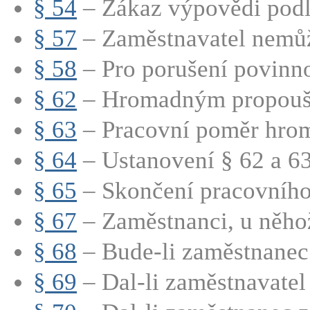
§ 54
– Zákaz výpovědi podle
§ 57
– Zaměstnavatel nemůže
§ 58
– Pro porušení povinno
§ 62
– Hromadným propouště
§ 63
– Pracovní poměr hrom
§ 64
– Ustanovení § 62 a 63 
§ 65
– Skončení pracovního
§ 67
– Zaměstnanci, u něhož
§ 68
– Bude-li zaměstnanec 
§ 69
– Dal-li zaměstnavatel 