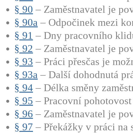
§ 90
– Zaměstnavatel je pov
§ 90a
– Odpočinek mezi kon
§ 91
– Dny pracovního klidu
§ 92
– Zaměstnavatel je pov
§ 93
– Práci přesčas je mož
§ 93a
– Další dohodnutá prá
§ 94
– Délka směny zaměstn
§ 95
– Pracovní pohotovost 
§ 96
– Zaměstnavatel je pov
§ 97
– Překážky v práci na s