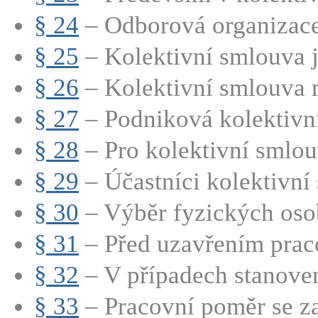
§ 24
– Odborová organizace 
§ 25
– Kolektivní smlouva j
§ 26
– Kolektivní smlouva m
§ 27
– Podniková kolektivní
§ 28
– Pro kolektivní smlouv
§ 29
– Účastníci kolektivní 
§ 30
– Výběr fyzických osob
§ 31
– Před uzavřením praco
§ 32
– V případech stanoven
§ 33
– Pracovní poměr se za