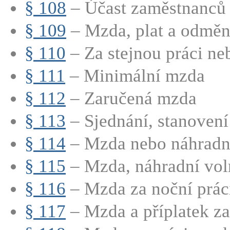
§ 108
– Účast zaměstnanců n
§ 109
– Mzda, plat a odměn
§ 110
– Za stejnou práci neb
§ 111
– Minimální mzda
§ 112
– Zaručená mzda
§ 113
– Sjednání, stanovení 
§ 114
– Mzda nebo náhradní
§ 115
– Mzda, náhradní voln
§ 116
– Mzda za noční prác
§ 117
– Mzda a příplatek za 