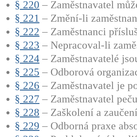
§ 220
– Zaměstnavatel může
§ 221
– Změní-li zaměstnane
§ 222
– Zaměstnanci přísluší
§ 223
– Nepracoval-li zaměs
§ 224
– Zaměstnavatelé jsou
§ 225
– Odborová organizac
§ 226
– Zaměstnavatel je po
§ 227
– Zaměstnavatel pečuj
§ 228
– Zaškolení a zaučen
§ 229
– Odborná praxe abso